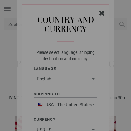
COUNTRY AND
CURRENCY
USD
Mijn account
Please select language, shipping
FILATI STUDIO
destination and currency.
PLACEMAT 4-KLEURIG
LANGUAGE
MERINO CARDATO
SHIPPING TO
LIVING No. 1 - Tijdschrift (DE) + Beschrijvingen (NL) | Patroon 30b
USA - The United States
of America
CURRENCY