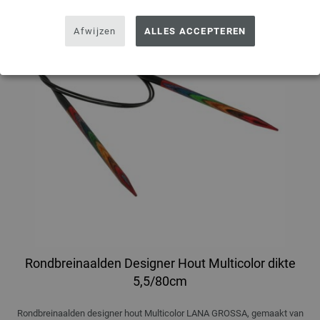
Afwijzen
ALLES ACCEPTEREN
Rondbreinaalden Designer Hout Multicolor dikte
5,5/80cm
Rondbreinaalden designer hout Multicolor LANA GROSSA, gemaakt van