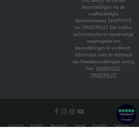
Ons bedrijf verzamelt
beoordelingen via de
onafhankelijke
dienstverleners SHOPVOTE
en TRUSTPILOT. Die treffen
automatische en handmatige
maatregelen om
beoordelingen te verifiëren.
Informatie over de echtheid
van klantbeoordelingen vind je
hier:
SHOPVOTE
,
TRUSTPILOT
Deutsch
English
Bosanski
Dansk
Español
Français
Hrvatski
Italiano
Nederlands
Norsk
Русский
Srpski