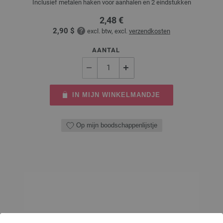
Inclusief metalen haken voor aanhalen en 2 eindstukken
2,48 €
2,90 $
excl. btw, excl.
verzendkosten
AANTAL
IN MIJN WINKELMANDJE
Op mijn boodschappenlijstje