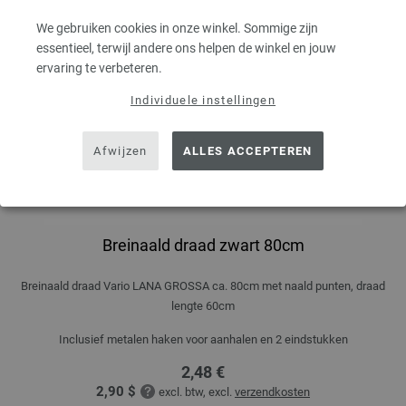
We gebruiken cookies in onze winkel. Sommige zijn
essentieel, terwijl andere ons helpen de winkel en jouw
ervaring te verbeteren.
Individuele instellingen
Afwijzen
ALLES ACCEPTEREN
Breinaald draad zwart 80cm
Breinaald draad Vario LANA GROSSA ca. 80cm met naald punten, draad
lengte 60cm
Inclusief metalen haken voor aanhalen en 2 eindstukken
2,48 €
2,90 $
excl. btw, excl.
verzendkosten