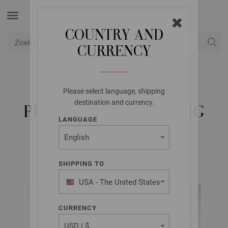
COUNTRY AND
CURRENCY
USD
Mijn account
Please select language, shipping
LANA GROSSA
destination and currency.
PLAID COOL WOOL BIG
LANGUAGE
FILATI INFANTI Uitgave 12 (NL) | Model 47
SHIPPING TO
USA - The United States
of America
CURRENCY