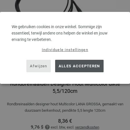
We gebruiken cookies in onze winkel. Sommige zijn
essentieel, terwijl andere ons helpen de winkel en jouw
ervaring te verbeteren.
Individuele instellingen
Afwijzen
ALLES ACCEPTEREN
Rondbreinaalden Designer Hout Multicolor dikte
5,5/120cm
Rondbreinaalden designer hout Multicolor LANA GROSSA, gemaakt van
duurzaam berkenhout, pendikte 5,5 lengte 120cm
8,36 €
9,76 $
excl. btw, excl.
verzendkosten