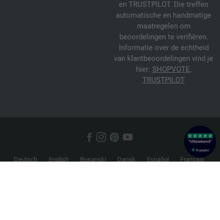
en TRUSTPILOT. Die treffen
automatische en handmatige
maatregelen om
beoordelingen te verifiëren.
Informatie over de echtheid
van klantbeoordelingen vind je
hier:
SHOPVOTE
,
TRUSTPILOT
Deutsch
English
Bosanski
Dansk
Español
Français
Hrvatski
Italiano
Nederlands
Norsk
Русский
Srpski
Suomi
Svenska
© 2026 FILATI eCommerce GmbH