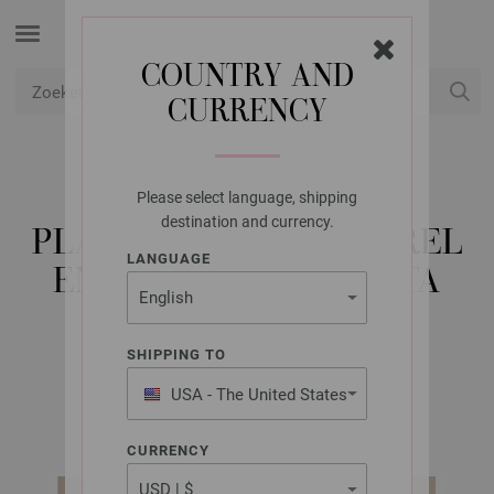
COUNTRY AND
CURRENCY
USD
Mijn account
Please select language, shipping
LANA GROSSA
destination and currency.
PLAID IN GERSTEKORREL
LANGUAGE
EN TRICOTSTEEK ALTA
MODA ALPACA
SHIPPING TO
USA - The United States
FILATI Breimode Uitgave 75 (Home) | Model 3
of America
CURRENCY