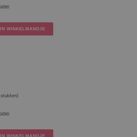
osten
IJN WINKELMANDJE
stukken)
osten
IJN WINKELMANDJE