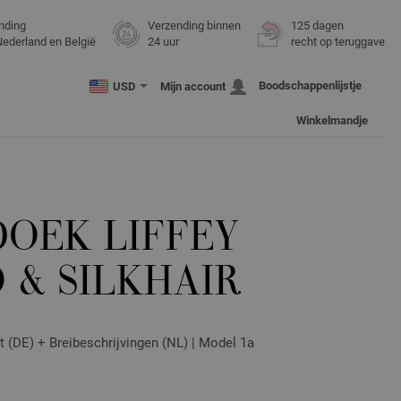
nding
Verzending binnen
125 dagen
Nederland en België
24 uur
recht op teruggave
Boodschappenlijstje
USD
Mijn account
Winkelmandje
OEK LIFFEY
 & SILKHAIR
ft (DE) + Breibeschrijvingen (NL) | Model 1a