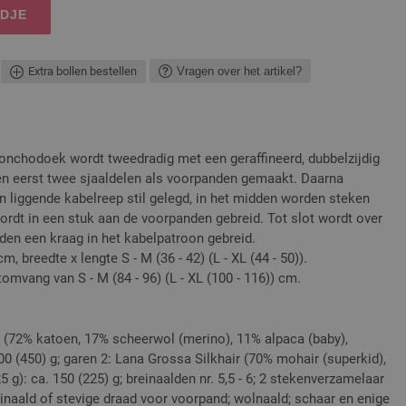
NDJE
Extra bollen bestellen
Vragen over het artikel?
onchodoek wordt tweedradig met een geraffineerd, dubbelzijdig
en eerst twee sjaaldelen als voorpanden gemaakt. Daarna
 liggende kabelreep stil gelegd, in het midden worden steken
rdt in een stuk aan de voorpanden gebreid. Tot slot wordt over
den een kraag in het kabelpatroon gebreid.
, breedte x lengte S - M (36 - 42) (L - XL (44 - 50)).
mvang van S - M (84 - 96) (L - XL (100 - 116)) cm.
(72% katoen, 17% scheerwol (merino), 11% alpaca (baby),
00 (450) g; garen 2: Lana Grossa Silkhair (70% mohair (superkid),
 g): ca. 150 (225) g; breinaalden nr. 5,5 - 6; 2 stekenverzamelaar
einaald of stevige draad voor voorpand; wolnaald; schaar en enige