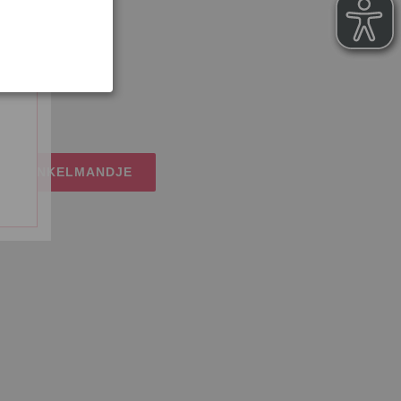
ANA GROSSA
osten
IJN WINKELMANDJE