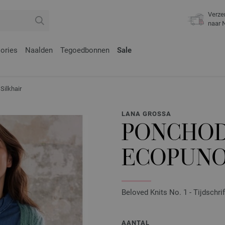
Verze
naar 
ories
Naalden
Tegoedbonnen
Sale
ilkhair
LANA GROSSA
PONCHOD
ECOPUNO
Beloved Knits No. 1 - Tijdschri
AANTAL