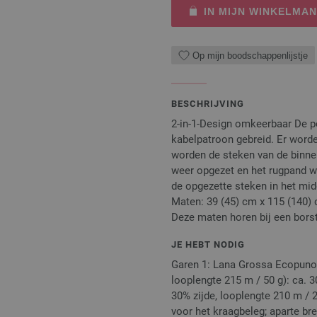
IN MIJN WINKELMA
Op mijn boodschappenlijstje
BESCHRIJVING
2-in-1-Design omkeerbaar De p
kabelpatroon gebreid. Er word
worden de steken van de binnen
weer opgezet en het rugpand wo
de opgezette steken in het mid
Maten: 39 (45) cm x 115 (140) cm
Deze maten horen bij een borsto
JE HEBT NODIG
Garen 1: Lana Grossa Ecopuno 
looplengte 215 m / 50 g): ca. 3
30% zijde, looplengte 210 m / 25
voor het kraagbeleg; aparte br