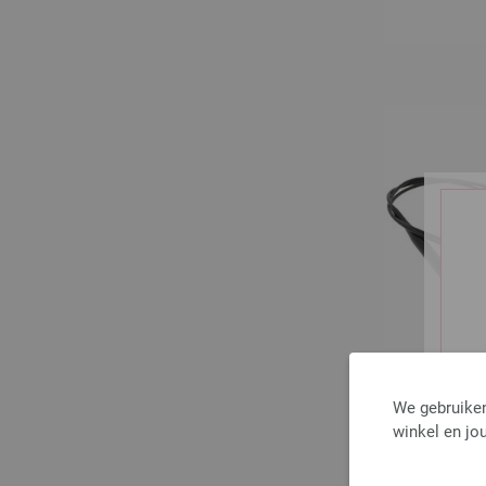
We gebruiken
winkel en jou