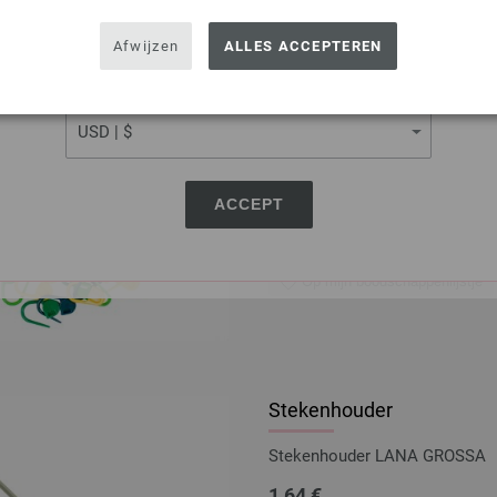
Steken markeerder
USA - The United States of America
Afwijzen
ALLES ACCEPTEREN
30 Steken markeerder van L
CURRENCY
2,48 €
2,89 $
excl. btw, excl.
verzendk
AANTAL
ACCEPT
IN M
Op mijn boodschappenlijstje
Stekenhouder
Stekenhouder LANA GROSSA
1,64 €