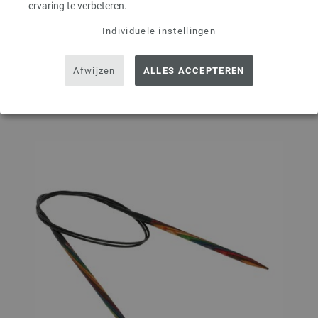
ervaring te verbeteren.
IN MIJN WINKELMANDJE
Individuele instellingen
Afwijzen
ALLES ACCEPTEREN
Op mijn boodschappenlijstje