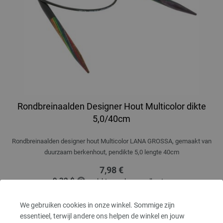
Rondbreinaalden Designer Hout Multicolor dikte
5,0/40cm
Rondbreinaalden designer hout Multicolor LANA GROSSA, gemaakt van
duurzaam berkenhout, pendikte 5,0 lengte 40cm
7,98 €
9,32 $
excl. btw, excl.
verzendkosten
AANTAL
We gebruiken cookies in onze winkel. Sommige zijn
essentieel, terwijl andere ons helpen de winkel en jouw