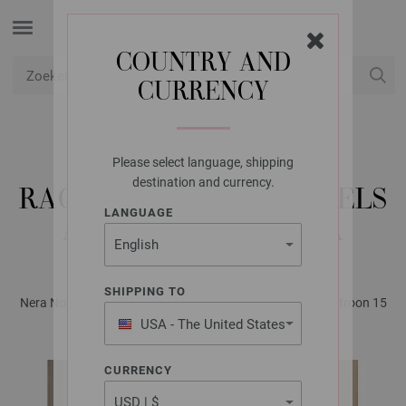
COUNTRY AND
CURRENCY
USD
Mijn account
Please select language, shipping
LANA GROSSA
destination and currency.
RAGLANTRUI MET KABELS
LANGUAGE
ALTA MODA ALPACA
SHIPPING TO
Nera No. 1 - Tijdschrift (DE) + Breibeschrijvingen (NL) | Patroon 15
USA - The United States
of America
CURRENCY