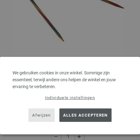
Rondbreinaalden Designer Hout Multicolor dikte
We gebruiken cookies in onze winkel. Sommige zijn
4,0/80cm
essentieel, terwijl andere ons helpen de winkel en jouw
ervaring te verbeteren.
Rondbreinaalden designer hout Multicolor LANA GROSSA, gemaakt van
duurzaam berkenhout, pendikte 4,0 lengte 80cm
Individuele instellingen
7,14 €
8,34 $
excl. btw, excl.
verzendkosten
Afwijzen
ALLES ACCEPTEREN
AANTAL