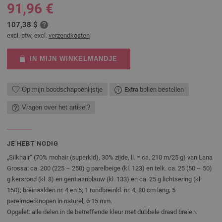
91,96 €
107,38 $
excl. btw, excl.
verzendkosten
IN MIJN WINKELMANDJE
Op mijn boodschappenlijstje
Extra bollen bestellen
Vragen over het artikel?
JE HEBT NODIG
„Silkhair“ (70% mohair (superkid), 30% zijde, ll. = ca. 210 m/25 g) van Lana
Grossa: ca. 200 (225 – 250) g parelbeige (kl. 123) en telk. ca. 25 (50 – 50)
g kersrood (kl. 8) en gentiaanblauw (kl. 133) en ca. 25 g lichtsering (kl.
150); breinaalden nr. 4 en 5; 1 rondbreinld. nr. 4, 80 cm lang; 5
parelmoerknopen in naturel, ø 15 mm.
Opgelet: alle delen in de betreffende kleur met dubbele draad breien.