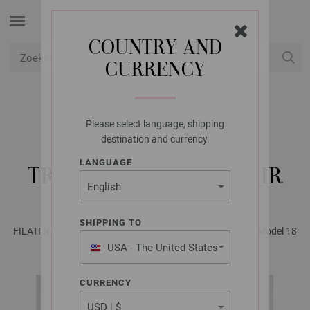
COUNTRY AND
CURRENCY
USD
Mijn account
Please select language, shipping
LANA GROSSA
destination and currency.
RAGLANVEST IN
LANGUAGE
TRICOTSTEEK SILKHAIR
SHIPPING TO
FILATI No. 62 - Tijdschrift (DE) + Breibeschrijvingen (NL) | Model 18
USA - The United States
of America
CURRENCY