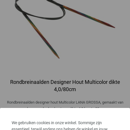
Rondbreinaalden Designer Hout Multicolor dikte
4,0/80cm
Rondbreinaalden designer hout Multicolor LANA GROSSA, gemaakt van
duurzaam berkenhout, pendikte 4,0 lengte 80cm
7,14 €
We gebruiken cookies in onze winkel. Sommige zijn
8,33 $
excl. btw, excl.
verzendkosten
essentieel, terwijl andere ons helpen de winkel en jouw