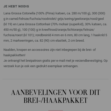
JE HEBT NODIG
Lana Grossa Cotonella (100% (Pima) katoen, ca. 280 m/100 g), 300 (300)
g in camel/felroze/fuchsia/roodviolet/ grijs/sering/geeloranje/rood/geel
(kl 19) en Lana Grossa Cottonhair (70% mohair (superkid), 30% katoen, ca.
450 m/50 g), 100 (100) g in kreeftrood/oranje/lichtoranje/felroze/
fuchsia/roest (kl 101); rondbreinld 4 mm en 6 mm, 80 cm lang, 1 haaknld 5
mm, 2 markeerringen, ca. 82 (90) cm elastiek, 2 cm breed.
Naalden, knopen en accessoires zijn niet inbegrepen bij de brei- of
haakpakketten!
Je ontvangt het breipatroon gratis per e-mail met je verzendbevestiging. Op
verzoek kun je ook een gedrukt exemplaar ontvangen.
AANBEVELINGEN VOOR DIT
BREI-/HAAKPAKKET