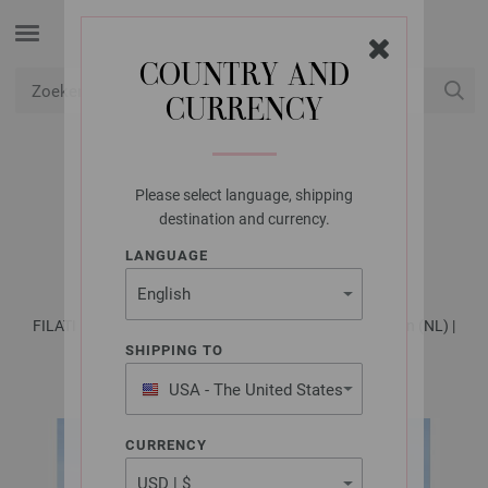
COUNTRY AND
CURRENCY
USD
Mijn account
Please select language, shipping
LANA GROSSA
destination and currency.
ROK GIOIA
LANGUAGE
FILATI Häkeln No. 9 - Tijdschrift (DE) + Breibeschrijvingen (NL) |
Patroon 16
SHIPPING TO
USA - The United States
of America
CURRENCY