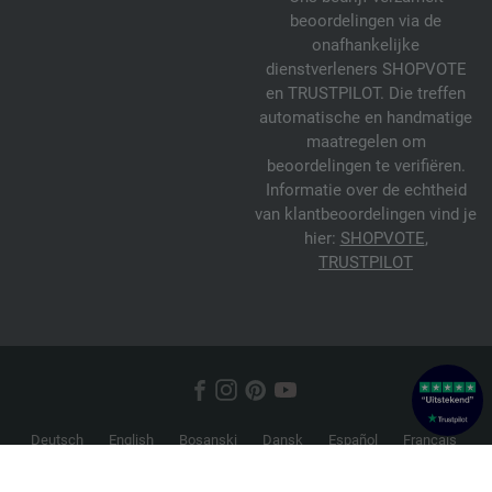
beoordelingen via de
onafhankelijke
dienstverleners SHOPVOTE
en TRUSTPILOT. Die treffen
automatische en handmatige
maatregelen om
beoordelingen te verifiëren.
Informatie over de echtheid
van klantbeoordelingen vind je
hier:
SHOPVOTE
,
TRUSTPILOT
Deutsch
English
Bosanski
Dansk
Español
Français
Hrvatski
Italiano
Nederlands
Norsk
Русский
Srpski