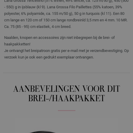
Lana Grossa Tencellino (51% linnen, 49% tencel, ca. 125 m/50 g), 450 (500
- 550) g in ijsblauw (kl 9). Lana Grossa Filo Paillettes (55% katoen, 39%
polyester, 6% polyamide, ca. 155 m/50 g), 50 g in turquois (kl 11). Een 80
cm lange en 120 cm of 150 cm lange rondbreinld 3,5 mm en 4 mm. 10 MR.
Ca. 75 (85 - 95) cm elastiek, 4 cm breed.
Naalden, knopen en accessoires zijn niet inbegrepen bij de brei- of
haakpakketten!
Je ontvangt het breipatroon gratis per e-mail met je verzendbevestiging. Op
verzoek kun je ook een gedrukt exemplaar ontvangen.
AANBEVELINGEN VOOR DIT
BREI-/HAAKPAKKET