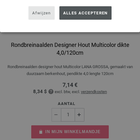
Afwijzen
ALLES ACCEPTEREN
Rondbreinaalden Designer Hout Multicolor dikte
4,0/120cm
Rondbreinaalden designer hout Multicolor LANA GROSSA, gemaakt van
duurzaam berkenhout, pendikte 4,0 lengte 120cm
7,14 €
8,34 $
excl. btw, excl.
verzendkosten
AANTAL
IN MIJN WINKELMANDJE