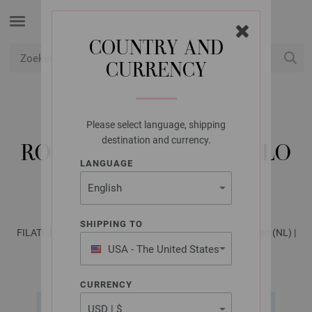
COUNTRY AND
CURRENCY
USD
Mijn account
Please select language, shipping
LANA GROSSA
destination and currency.
ROK TENCELLINO & FILO
LANGUAGE
PAILLETTES
SHIPPING TO
FILATI Journal No. 71 - Tijdschrift (DE) + Breibeschrijvingen (NL) |
Patroon 30
USA - The United States
of America
CURRENCY