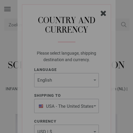
COUNTRY AND
CURRENCY
USD
Mijn account
Please select language, shipping
LANA GROSSA
destination and currency.
SCHOENEN SOFT COTTON
LANGUAGE
INFANTI EDITION No. 2 - Tijdschrift (DE) + Breibeschrijvingen (NL) |
Model 21
SHIPPING TO
USA - The United States
of America
CURRENCY