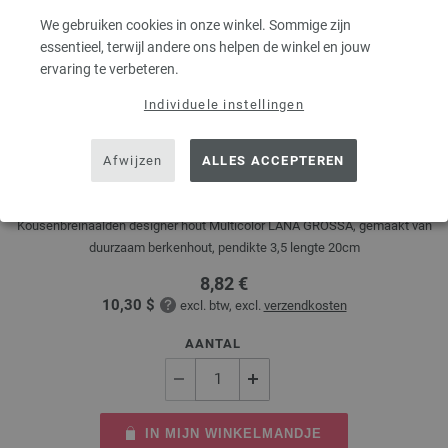
We gebruiken cookies in onze winkel. Sommige zijn
essentieel, terwijl andere ons helpen de winkel en jouw
ervaring te verbeteren.
Individuele instellingen
Kousenbreinaalden Designer Hout Multicolor dikte
Afwijzen
ALLES ACCEPTEREN
3,5/20cm
Kousenbreinaalden designer hout Multicolor LANA GROSSA, gemaakt van
duurzaam berkenhout, pendikte 3,5 lengte 20cm
8,82 €
10,30 $
excl. btw, excl.
verzendkosten
AANTAL
IN MIJN WINKELMANDJE