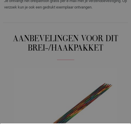
Je ontvangt het breipatroon gratis per e-mail met je verzendbevestiging. Op
verzoek kun je ook een gedrukt exemplaar ontvangen.
AANBEVELINGEN VOOR DIT
BREI-/HAAKPAKKET