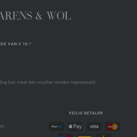
GARENS & WOL
DE VAN € 10.*
elling kan maar één voucher worden ingewisseld.
P
VEILIG BETALEN
den