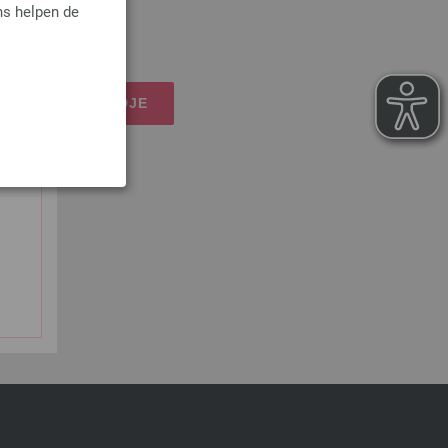
ns helpen de
osten
IJN WINKELMANDJE