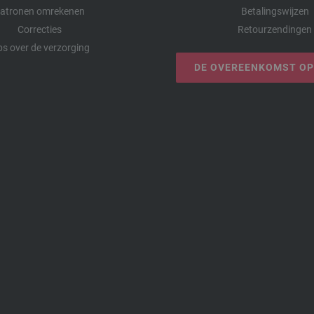
atronen omrekenen
Betalingswijzen
Correcties
Retourzendingen
ps over de verzorging
DE OVEREENKOMST O