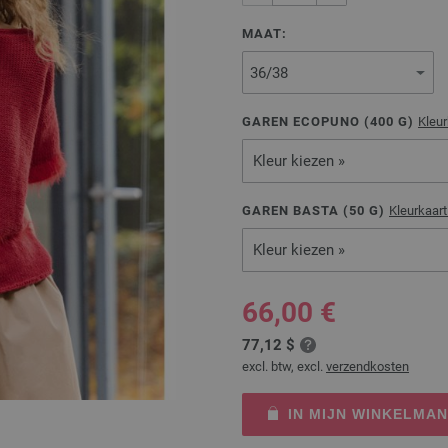
MAAT:
GAREN ECOPUNO (
400
G)
Kleu
Kleur kiezen »
GAREN BASTA (
50
G)
Kleurkaar
Kleur kiezen »
66,00 €
77,12 $
excl. btw, excl.
verzendkosten
IN MIJN WINKELMA