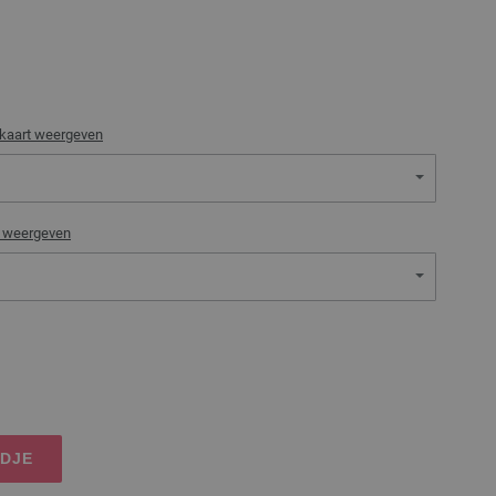
rkaart weergeven
t weergeven
NDJE