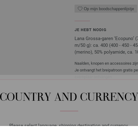
Op mijn boodschappenlijstje
JE HEBT NODIG
Lana Grossa-garen ‘Ecopuno’ (
m/50 g): ca. 400 (400 - 450 - 4
(merino), 50% polyamide, ca. 10
Naalden, knopen en accessoires zijn 
Je ontvangt het breipatroon gratis p
exemplaar ontvangen.
COUNTRY AND CURRENC
Rondbreinaalden Designer
Rondbreinaalden designer hou
Please select language, shipping destination and currency.
pendikte 6,0 lengte 80cm
LANGUAGE