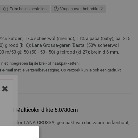
Extra bollen bestellen
Vragen over het artikel?
72% katoen, 17% scheerwol (merino), 11% alpaca (baby), ca. 215
50) g rood (kl 6); Lana Grossa-garen ‘Basta’ (50% scheerwol
0 m/50 g): 50 (50 - 50 - 50) g felrood (kl 27); breinld 6 mm.
niet inbegrepen bij de brei- of haakpakketten!
er e-mail met je verzendbevestiging. Op verzoek kun je ook een gedrukt
Y
 Hout Multicolor dikte 6,0/80cm
t Multicolor LANA GROSSA, gemaakt van duurzaam berkenhout,