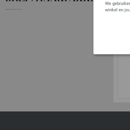
We gebruiken
winkel en jou