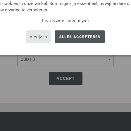
8,36 €
 cookies in onze winkel. Sommige zijn essentieel, terwijl andere o
9,77 $
excl. btw, excl.
verzendk
w ervaring te verbeteren.
AANTAL
Individuele instellingen
SHIPPING TO
IN M
USA - The United States of America
Afwijzen
ALLES ACCEPTEREN
Op mijn boodschappenlijstje
CURRENCY
ACCEPT
DEZE PAGINA DELEN