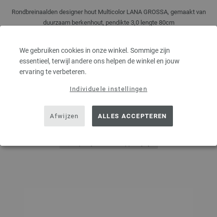
Rondbreinaalden designer hout Multicolor LANA GROSSA, gemaakt van
duurzaam berkenhout, pendikte 3,0 lengte 80cm
7,14 €
8,34 $
We gebruiken cookies in onze winkel. Sommige zijn
excl. btw, excl.
verzendkosten
essentieel, terwijl andere ons helpen de winkel en jouw
AANTAL
ervaring te verbeteren.
Individuele instellingen
IN MIJN WINKELMANDJE
Afwijzen
ALLES ACCEPTEREN
Op mijn boodschappenlijstje