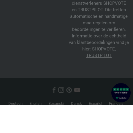
dienstverleners SHOPVOTE
en TRUSTPILOT. Die treffen
automatische en handmatige
maatregelen om
beoordelingen te verifiëren.
Informatie over de echtheid
van klantbeoordelingen vind je
hier:
SHOPVOTE
,
TRUSTPILOT
Deutsch
English
Bosanski
Dansk
Español
Français
Hrvatski
Italiano
Nederlands
Norsk
Русский
Srpski
Suomi
Svenska
© 2026 FILATI eCommerce GmbH