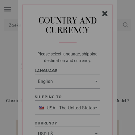
COUNTRY AND
CURRENCY
USD
Mijn account
Please select language, shipping
LANA GROSSA
destination and currency.
SHORTS ALTA MODA
LANGUAGE
COTOLANA
SHIPPING TO
Classici No. 20 - Tijdschrift (DE) + Breibeschrijvingen (NL) | Model 7
USA - The United States
of America
CURRENCY