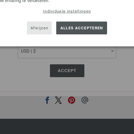
w ervaring te verbeteren.
7,52 €
MSRP:
9,20 €
8,78 $
MSRP:
10,74 $
excl. btw
Individuele instellingen
SHIPPING TO
AANTAL
USA - The United States of America
Afwijzen
ALLES ACCEPTEREN
IN M
CURRENCY
Op mijn boodschappenlijstje
ACCEPT
DEZE PAGINA DELEN