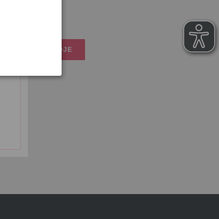
, excl.
verzendkosten
IJN WINKELMANDJE