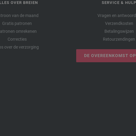
LLES OVER BREIEN
SERVICE & HUL
troon van de maand
Vragen en antwoor
Gratis patronen
Verzendkosten
atronen omrekenen
Betalingswijzen
Correcties
Retourzendingen
ps over de verzorging
DE OVEREENKOMST O