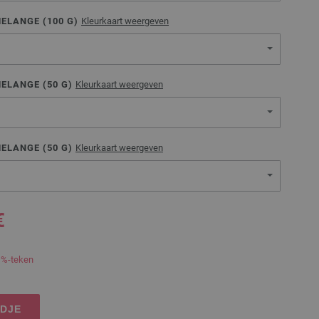
MELANGE (
100
G)
Kleurkaart weergeven
MELANGE (
50
G)
Kleurkaart weergeven
MELANGE (
50
G)
Kleurkaart weergeven
€
 %-teken
NDJE