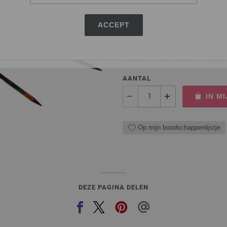
Rondbreinaalden designer hou
ACCEPT
pendikte 5,0 lengte 60cm
7,98 €
9,32 $
excl. btw, excl.
verzendk
AANTAL
IN M
Op mijn boodschappenlijstje
DEZE PAGINA DELEN