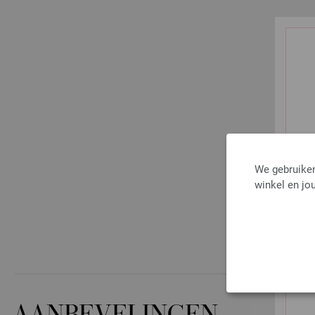
We gebruiken
winkel en jou