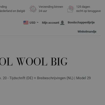
nding
Verzending binnen
125 dagen
Nederland en België
24 uur
recht op teruggave
Boodschappenlijstje
USD
Mijn account
Winkelmandje
OOL WOOL BIG
0 - Tijdschrift (DE) + Breibeschrijvingen (NL) | Model 29