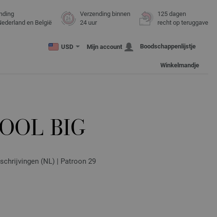
nding
Verzending binnen
125 dagen
Nederland en België
24 uur
recht op teruggave
Boodschappenlijstje
USD
Mijn account
Winkelmandje
OOL BIG
schrijvingen (NL) | Patroon 29