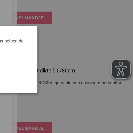
IJN WINKELMANDJE
ns helpen de
 Hout Multicolor dikte 5,0/80cm
t Multicolor LANA GROSSA, gemaakt van duurzaam berkenhout,
osten
IJN WINKELMANDJE