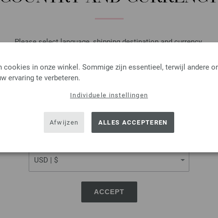
AANTAL
IN M
Please select language, shipping destination and currency.
LANGUAGE
Op mijn boodschappenlijstje
 cookies in onze winkel. Sommige zijn essentieel, terwijl andere o
w ervaring te verbeteren.
Individuele instellingen
SHIPPING TO
Rondbreinaalden Designer
USA - The United States of America
Afwijzen
ALLES ACCEPTEREN
Rondbreinaalden designer hou
CURRENCY
pendikte 5,0 lengte 80cm
7,98 €
9,32 $
excl. btw, excl.
verzendk
ACCEPT
AANTAL
IN M