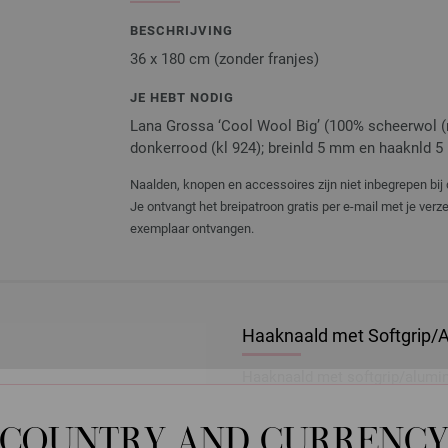
BESCHRIJVING
36 x 180 cm (zonder franjes)
JE HEBT NODIG
Lana Grossa ‘Cool Wool Big’ (100% scheerwol (me
donkerrood (kl 924); breinld 5 mm en haaknld 
Naalden, knopen en accessoires zijn niet inbegrepen bij 
Je ontvangt het breipatroon gratis per e-mail met je ver
exemplaar ontvangen.
Haaknaald met Softgrip/A
Haaknaald met softgrip/alumi
2,73 €
3,19 $
COUNTRY AND CURRENC
excl. btw, excl.
verzendk