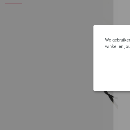
We gebruiken
winkel en jou