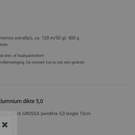
rino extrafijn), ca. 120 m/50 g): 400 g
5 mm
de brei- of haakpakketten!
zendbevestiging. Op verzoek kun je ook een gedrukt
lumnium dikte 5,0
nium LANA GROSSA pendikte 5,0 lengte 15cm
Y
osten