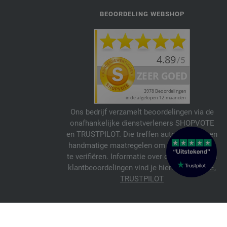
BEOORDELING WEBSHOP
Ons bedrijf verzamelt beoordelingen via de
onafhankelijke dienstverleners SHOPVOTE
en TRUSTPILOT. Die treffen automatische en
handmatige maatregelen om beoordelingen
te verifiëren. Informatie over de echtheid van
klantbeoordelingen vind je hier:
SHOPVOTE
,
TRUSTPILOT