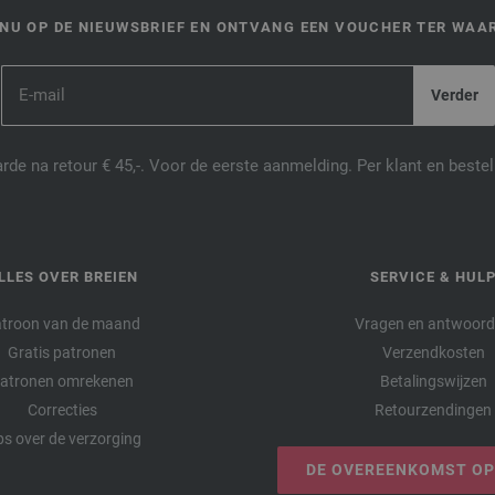
NU OP DE NIEUWSBRIEF EN ONTVANG EEN VOUCHER TER WAAR
de na retour € 45,-. Voor de eerste aanmelding. Per klant en best
LLES OVER BREIEN
SERVICE & HUL
troon van de maand
Vragen en antwoor
Gratis patronen
Verzendkosten
atronen omrekenen
Betalingswijzen
Correcties
Retourzendingen
ps over de verzorging
DE OVEREENKOMST O