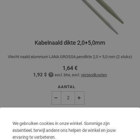
Kabelnaald dikte 2,0+5,0mm
Vlecht naald alumnium LANA GROSSA pendikte 2,0 + 5,0 mm (2 stuks)
1,64 €
1,92 $
excl. btw, excl.
verzendkosten
AANTAL
IN MIJN WINKELMANDJE
We gebruiken cookies in onze winkel. Sommige zijn
essentieel, terwijl andere ons helpen de winkel en jouw
Op mijn boodschappenlijstje
ervaring te verbeteren.