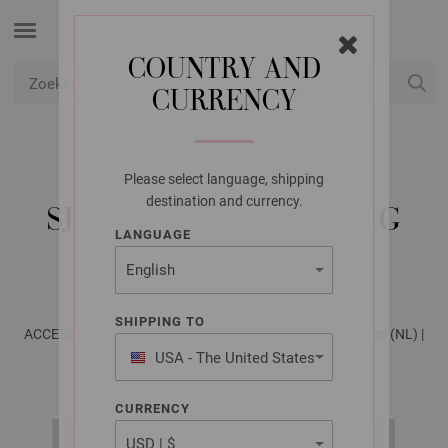
COUNTRY AND
CURRENCY
USD
Mijn account
Please select language, shipping
LANA GROSSA
destination and currency.
SJAAL COOL WOOL BIG
LANGUAGE
MÉLANGE
SHIPPING TO
ACCESSOIRES No. 23 - Tijdschrift (DE) + Breibeschrijvingen (NL) |
Patroon 35
USA - The United States
of America
CURRENCY