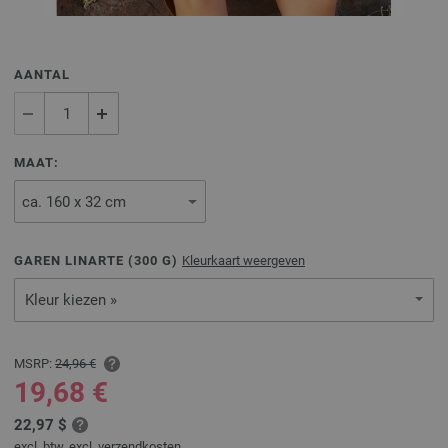
AANTAL
MAAT:
GAREN LINARTE (
300
G)
Kleurkaart weergeven
Kleur kiezen »
MSRP:
24,96 €
19,68 €
22,97 $
excl. btw, excl.
verzendkosten