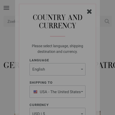
COUNTRY AND
CURRENCY
USD
Mijn account
Please select language, shipping
LANA GROSSA
destination and currency.
SJAAL IN
LANGUAGE
GERSTEKORRELBOORDPATR
LINARTE
SHIPPING TO
USA - The United States
FILATI Breimode Uitgave 64 (NL) | Model 54
of America
CURRENCY