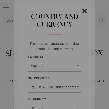
COUNTRY AND
CURRENCY
USD
Mijn account
Please select language, shipping
LANA GROSSA
destination and currency.
SJAAL IN PATENTPATROON
LANGUAGE
SOFFIO & SETASURI
SHIPPING TO
FILATI No. 68 - Tijdschrift (DE) + Breibeschrijvingen (NL) | Model 51
USA - The United States
of America
CURRENCY