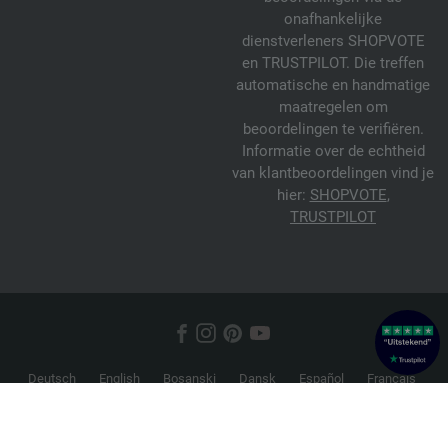
onafhankelijke
dienstverleners SHOPVOTE
en TRUSTPILOT. Die treffen
automatische en handmatige
maatregelen om
beoordelingen te verifiëren.
Informatie over de echtheid
van klantbeoordelingen vind je
hier:
SHOPVOTE
,
TRUSTPILOT
Deutsch
English
Bosanski
Dansk
Español
Français
Hrvatski
Italiano
Nederlands
Norsk
Русский
Srpski
Suomi
Svenska