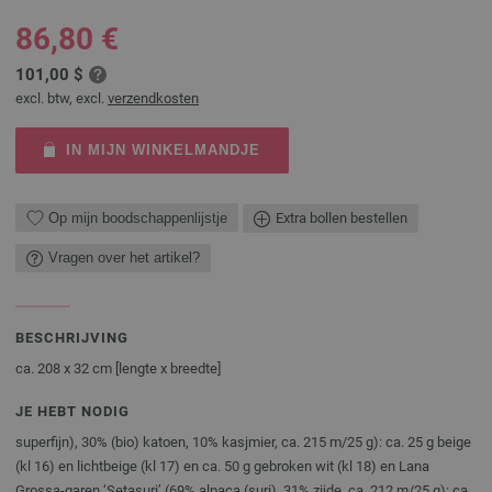
86,80 €
101,00 $
excl. btw, excl.
verzendkosten
IN MIJN WINKELMANDJE
Op mijn boodschappenlijstje
Extra bollen bestellen
Vragen over het artikel?
BESCHRIJVING
ca. 208 x 32 cm [lengte x breedte]
JE HEBT NODIG
superfijn), 30% (bio) katoen, 10% kasjmier, ca. 215 m/25 g): ca. 25 g beige
(kl 16) en lichtbeige (kl 17) en ca. 50 g gebroken wit (kl 18) en Lana
Grossa-garen ‘Setasuri’ (69% alpaca (suri), 31% zijde, ca. 212 m/25 g): ca.