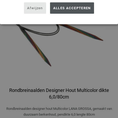
Afwijzen
ALLES ACCEPTEREN
Rondbreinaalden Designer Hout Multicolor dikte
6,0/80cm
Rondbreinaalden designer hout Multicolor LANA GROSSA, gemaakt van
duurzaam berkenhout, pendikte 6,0 lengte 80cm