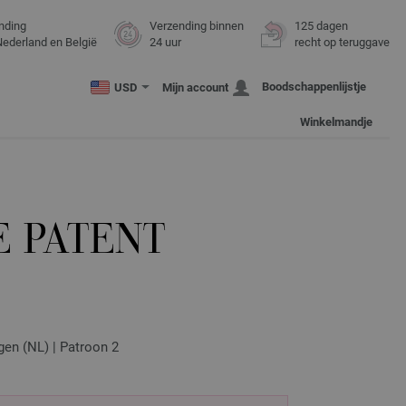
nding
Verzending binnen
125 dagen
Nederland en België
24 uur
recht op teruggave
Boodschappenlijstje
USD
Mijn account
Winkelmandje
E PATENT
gen (NL) | Patroon 2