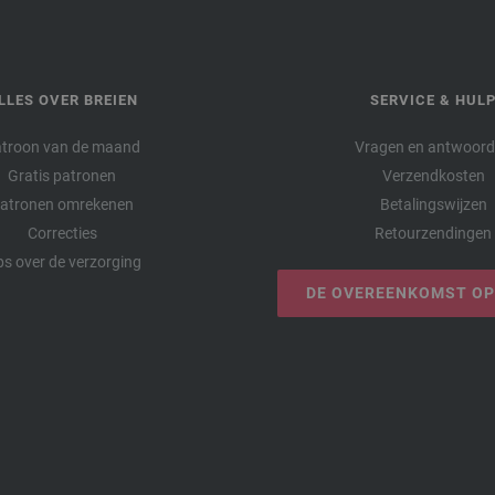
LLES OVER BREIEN
SERVICE & HUL
troon van de maand
Vragen en antwoor
Gratis patronen
Verzendkosten
atronen omrekenen
Betalingswijzen
Correcties
Retourzendingen
ps over de verzorging
DE OVEREENKOMST O