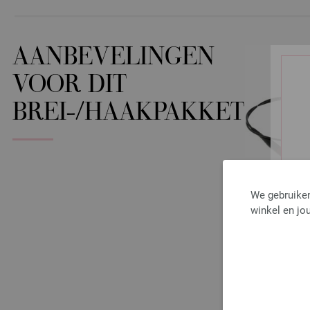
AANBEVELINGEN
VOOR DIT
BREI-/HAAKPAKKET
We gebruiken
winkel en jou