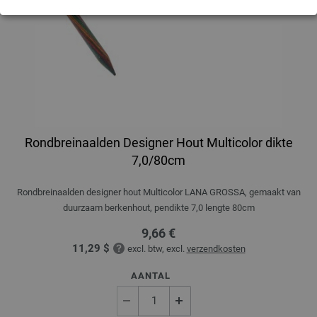
Rondbreinaalden Designer Hout Multicolor dikte
7,0/80cm
Rondbreinaalden designer hout Multicolor LANA GROSSA, gemaakt van
duurzaam berkenhout, pendikte 7,0 lengte 80cm
9,66 €
11,29 $
excl. btw, excl.
verzendkosten
AANTAL