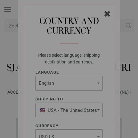
COUNTRY AND
CURRENCY
USD
Mijn account
Please select language, shipping
LANA GROSSA
destination and currency.
SJAAL NEBBIA & SETASURI
LANGUAGE
ACCESSOIRES No. 23 - Tijdschrift (DE) + Breibeschrijvingen (NL) |
Patroon 21
SHIPPING TO
USA - The United States
of America
CURRENCY