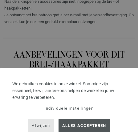
Naalden, knopen en accessoires zijn niet inbegrepen bij de brei- of
haakpakketten!
Je ontvangt het breipatroon gratis per e-mail met je verzendbevestiging. Op
verzoek kun je ook een gedrukt exemplaar ontvangen.
AANBEVELINGEN VOOR DIT
BREI-/HAAKPAKKET
We gebruiken cookies in onze winkel. Sommige zijn
essentieel, terwijl andere ons helpen de winkel en jouw
ervaring te verbeteren.
Individuele instellingen
Afwijzen
ALLES ACCEPTEREN