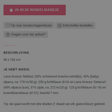
IN MIJN WINKELMANDJE
Op mijn boodschappenlijstje
Extra bollen bestellen
Vragen over het artikel?
BESCHRIJVING
60 x 182 cm
JE HEBT NODIG
Lana Grossa ‘Nebbia’ (55% scheerwol (merino extrafijn), 45% (baby)
alpaca, ca. 170 m/50 g): 250 g lichtblauw (kl 6) en Lana Grossa ‘Setasuri’
(69% alpaca (suri), 31% zijde, ca. 212 m/25 g): 125 g lichtblauw (kl 14) en
korenbloemblauw (kl 37); breinld 7 mm.
Tip: de sjaal wordt met drie draden (1 draad van elk garen/kleur) gebreid.