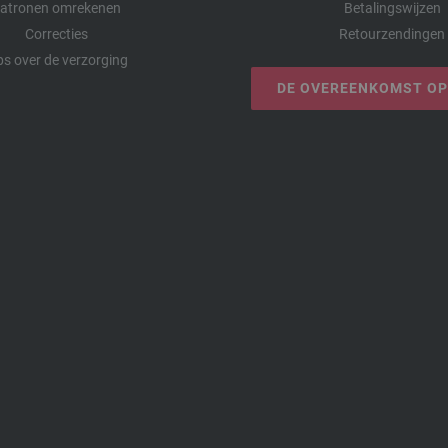
atronen omrekenen
Betalingswijzen
Correcties
Retourzendingen
ps over de verzorging
DE OVEREENKOMST O