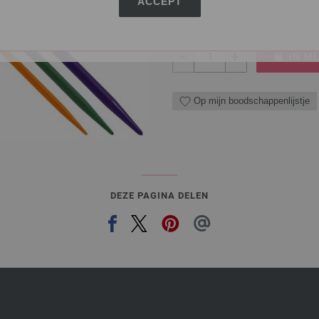
ACCEPT
2,89 $
excl. btw, excl.
verzendk
AANTAL
IN M
Op mijn boodschappenlijstje
DEZE PAGINA DELEN