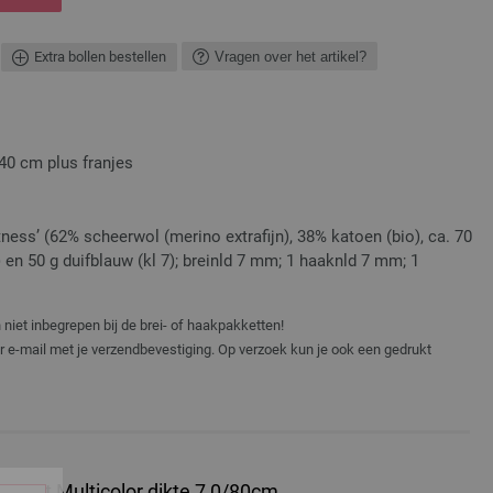
Extra bollen bestellen
Vragen over het artikel?
140 cm plus franjes
ness’ (62% scheerwol (merino extrafijn), 38% katoen (bio), ca. 70
 en 50 g duifblauw (kl 7); breinld 7 mm; 1 haaknld 7 mm; 1
niet inbegrepen bij de brei- of haakpakketten!
er e-mail met je verzendbevestiging. Op verzoek kun je ook een gedrukt
 Hout Multicolor dikte 7,0/80cm