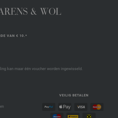
GARENS & WOL
DE VAN € 10.*
elling kan maar één voucher worden ingewisseld.
P
VEILIG BETALEN
den