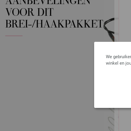
AANBEVELINGEN
VOOR DIT
BREI-/HAAKPAKKET
We gebruiken
winkel en jou