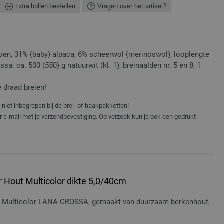
Extra bollen bestellen
Vragen over het artikel?
toen, 31% (baby) alpaca, 6% scheerwol (merinoswol), looplengte
a: ca. 500 (550) g natuurwit (kl. 1); breinaalden nr. 5 en 8; 1
.
 draad breien!
niet inbegrepen bij de brei- of haakpakketten!
er e-mail met je verzendbevestiging. Op verzoek kun je ook een gedrukt
 Hout Multicolor dikte 5,0/40cm
t Multicolor LANA GROSSA, gemaakt van duurzaam berkenhout,