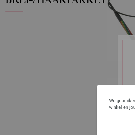
BREI-/HAAKPAKKET
We gebruiken
winkel en jou