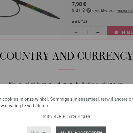
7,98 €
9,31 $
excl. btw, excl.
verzendk
AANTAL
IN M
Op mijn boodschappenlijstje
COUNTRY AND CURRENC
Rondbreinaalden Designer
Please select language, shipping destination and currency.
Rondbreinaalden designer hou
LANGUAGE
 cookies in onze winkel. Sommige zijn essentieel, terwijl andere o
pendikte 5,0 lengte 80cm
w ervaring te verbeteren.
7,98 €
9,31 $
Individuele instellingen
excl. btw, excl.
verzendk
SHIPPING TO
AANTAL
USA - The United States of America
Afwijzen
ALLES ACCEPTEREN