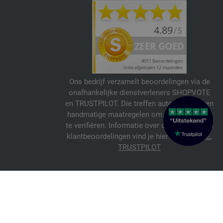
Ons bedrijf verzamelt beoordelingen via de
onafhankelijke dienstverleners SHOPVOTE
en TRUSTPILOT. Die treffen automatische en
handmatige maatregelen om beoordelingen
te verifiëren. Informatie over de echtheid van
klantbeoordelingen vind je hier:
SHOPVOTE
,
TRUSTPILOT