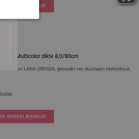
IJN WINKELMANDJE
 Hout Multicolor dikte 8,0/80cm
t Multicolor LANA GROSSA, gemaakt van duurzaam berkenhout,
dkosten
IJN WINKELMANDJE