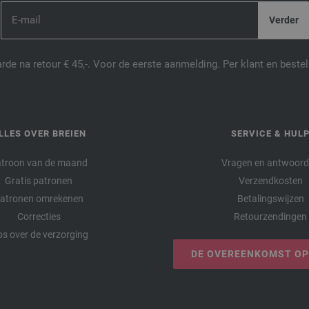
de na retour € 45,-. Voor de eerste aanmelding. Per klant en best
LLES OVER BREIEN
SERVICE & HUL
troon van de maand
Vragen en antwoor
Gratis patronen
Verzendkosten
atronen omrekenen
Betalingswijzen
Correcties
Retourzendingen
ps over de verzorging
DE OVEREENKOMST O