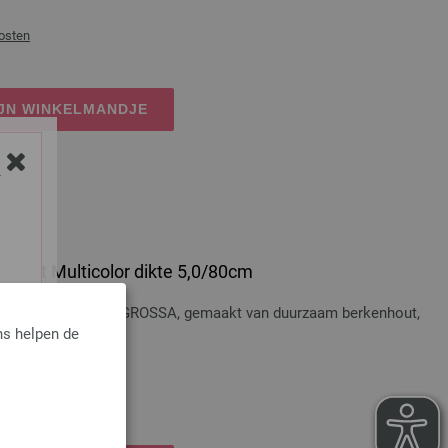
osten
IJN WINKELMANDJE
Y
 Hout Multicolor dikte 5,0/80cm
t Multicolor LANA GROSSA, gemaakt van duurzaam berkenhout,
ns helpen de
osten