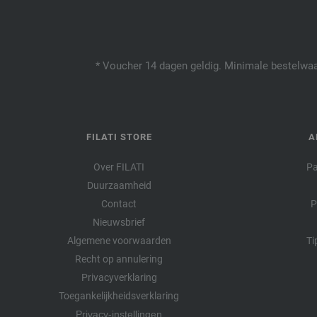
* Voucher 14 dagen geldig. Minimale bestelwaar
FILATI STORE
A
Over FILATI
Pa
Duurzaamheid
Contact
P
Nieuwsbrief
Algemene voorwaarden
Ti
Recht op annulering
Privacyverklaring
Toegankelijkheidsverklaring
Privacy-instellingen