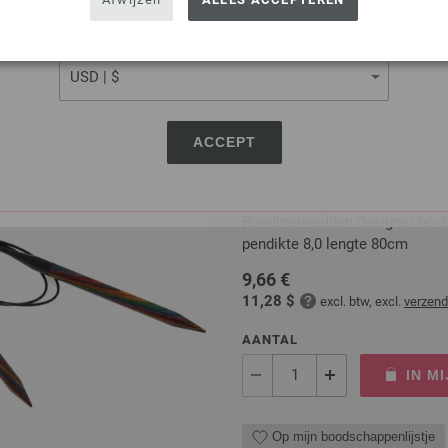
IN M
CURRENCY
Op mijn boodschappenlijstje
ACCEPT
Rondbreinaalden Designer
Rondbreinaalden designer hou
pendikte 8,0 lengte 80cm
9,66 €
11,28 $
excl. btw, excl.
verzen
AANTAL
IN M
Op mijn boodschappenlijstje