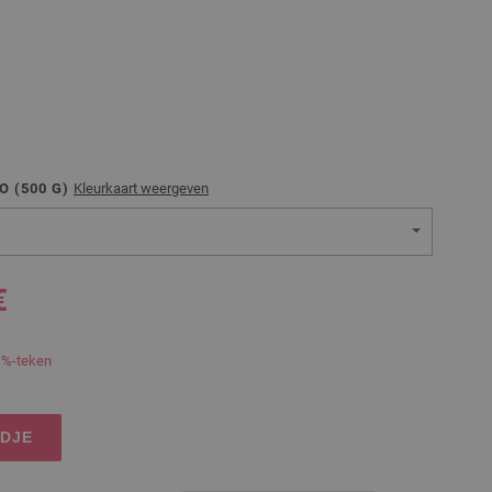
O (
500
G)
Kleurkaart weergeven
€
 %-teken
NDJE