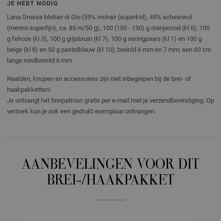
JE HEBT NODIG
Lana Grossa Mohair di Gio (55% mohair (superkid), 45% scheerwol
(merino superfijn), ca. 85 m/50 g), 100 (150 - 150) g oranjerood (kl 6), 100
g felroze (kl 3), 100 g grijsbruin (kl 7), 100 g seringpaars (kl 1) en 100 g
beige (kl 8) en 50 g pastelblauw (kl 10); breinld 6 mm en 7 mm; een 60 cm
lange rondbreinld 6 mm
Naalden, knopen en accessoires zijn niet inbegrepen bij de brei- of
haakpakketten!
Je ontvangt het breipatroon gratis per e-mail met je verzendbevestiging. Op
verzoek kun je ook een gedrukt exemplaar ontvangen.
AANBEVELINGEN VOOR DIT
BREI-/HAAKPAKKET