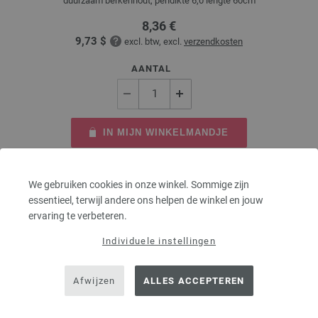
duurzaam berkenhout, pendikte 6,0 lengte 60cm
8,36 €
9,73 $
excl. btw, excl.
verzendkosten
AANTAL
IN MIJN WINKELMANDJE
Op mijn boodschappenlijstje
We gebruiken cookies in onze winkel. Sommige zijn
essentieel, terwijl andere ons helpen de winkel en jouw
ervaring te verbeteren.
Individuele instellingen
Afwijzen
ALLES ACCEPTEREN