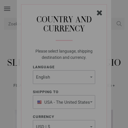
COUNTRY AND
CURRENCY
USD
Mijn account
Please select language, shipping
LANA GROSSA
destination and currency.
SLIPOVER MOHAIR DI GIO
LANGUAGE
FILATI No. 70 (Herbst/Winter 2025/26) - Tijdschrift (DE) +
Breibeschrijvingen (NL) | Patroon 22
SHIPPING TO
USA - The United States
of America
CURRENCY