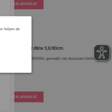
IJN WINKELMANDJE
ns helpen de
 Hout Multicolor dikte 5,0/80cm
t Multicolor LANA GROSSA, gemaakt van duurzaam berkenhout,
osten
IJN WINKELMANDJE