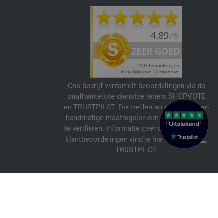
Ons bedrijf verzamelt beoordelingen via de
onafhankelijke dienstverleners SHOPVOTE
en TRUSTPILOT. Die treffen automatische en
handmatige maatregelen om beoordelingen
te verifiëren. Informatie over de echtheid van
klantbeoordelingen vind je hier:
SHOPVOTE
,
TRUSTPILOT