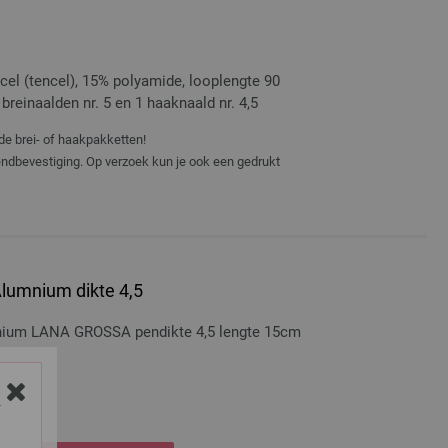
el (tencel), 15% polyamide, looplengte 90
breinaalden nr. 5 en 1 haaknaald nr. 4,5
de brei- of haakpakketten!
zendbevestiging. Op verzoek kun je ook een gedrukt
lumnium dikte 4,5
nium LANA GROSSA pendikte 4,5 lengte 15cm
osten
Y