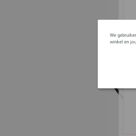
We gebruiken
winkel en jou