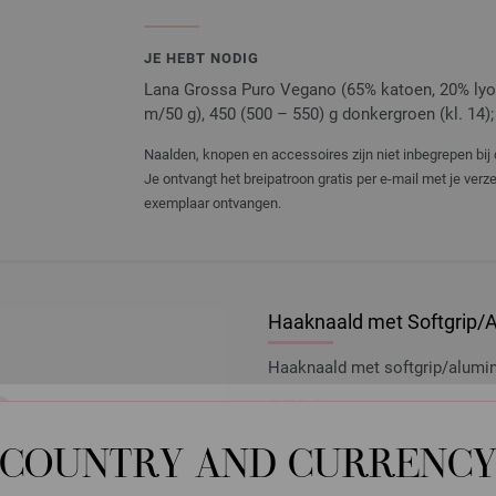
JE HEBT NODIG
Lana Grossa Puro Vegano (65% katoen, 20% lyoc
m/50 g), 450 (500 – 550) g donkergroen (kl. 14); 
Naalden, knopen en accessoires zijn niet inbegrepen bij 
Je ontvangt het breipatroon gratis per e-mail met je ver
exemplaar ontvangen.
Haaknaald met Softgrip/A
Haaknaald met softgrip/alumi
2,73 €
3,19 $
excl. btw, excl.
verzendk
COUNTRY AND CURRENC
AANTAL