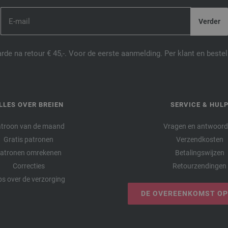
de na retour € 45,-. Voor de eerste aanmelding. Per klant en best
LLES OVER BREIEN
SERVICE & HUL
troon van de maand
Vragen en antwoor
Gratis patronen
Verzendkosten
atronen omrekenen
Betalingswijzen
Correcties
Retourzendingen
ps over de verzorging
DE OVEREENKOMST O