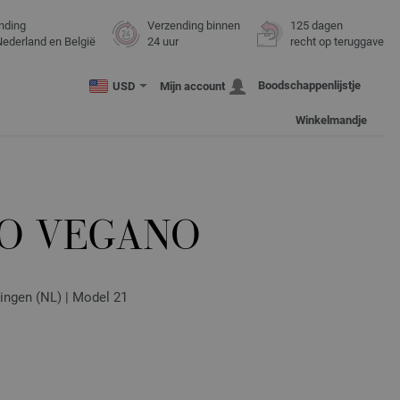
nding
Verzending binnen
125 dagen
Nederland en België
24 uur
recht op teruggave
Boodschappenlijstje
USD
Mijn account
Winkelmandje
RO VEGANO
jvingen (NL) | Model 21