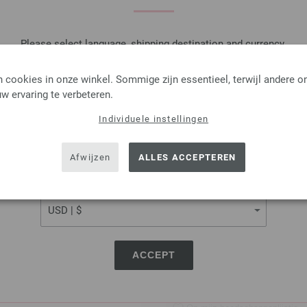
IN M
Please select language, shipping destination and currency.
Op mijn boodschappenlijstje
LANGUAGE
 cookies in onze winkel. Sommige zijn essentieel, terwijl andere o
w ervaring te verbeteren.
Individuele instellingen
SHIPPING TO
Rondbreinaalden Designer
USA - The United States of America
Afwijzen
ALLES ACCEPTEREN
Rondbreinaalden designer hou
pendikte 5,0 lengte 80cm
CURRENCY
7,98 €
9,31 $
excl. btw, excl.
verzendk
AANTAL
ACCEPT
IN M