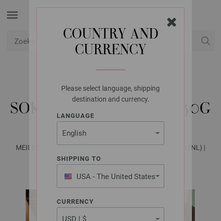
COUNTRY AND
CURRENCY
USD
Mijn account
Please select language, shipping
LANA GROSSA
destination and currency.
SOKKEN MEILENWEIT 50G
LANGUAGE
MEILENWEIT No. 6 - Tijdschrift (DE) + Breibeschrijvingen (NL) |
Model 39
SHIPPING TO
USA - The United States
of America
CURRENCY