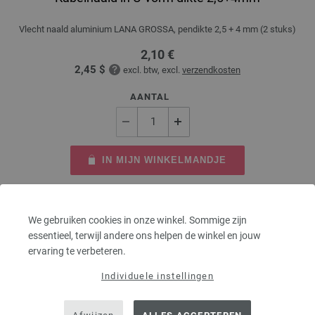
Vlecht naald aluminium LANA GROSSA, pendikte 2,5 + 4 mm (2 stuks)
2,10 €
2,45 $
excl. btw, excl.
verzendkosten
AANTAL
IN MIJN WINKELMANDJE
Op mijn boodschappenlijstje
We gebruiken cookies in onze winkel. Sommige zijn
essentieel, terwijl andere ons helpen de winkel en jouw
ervaring te verbeteren.
Individuele instellingen