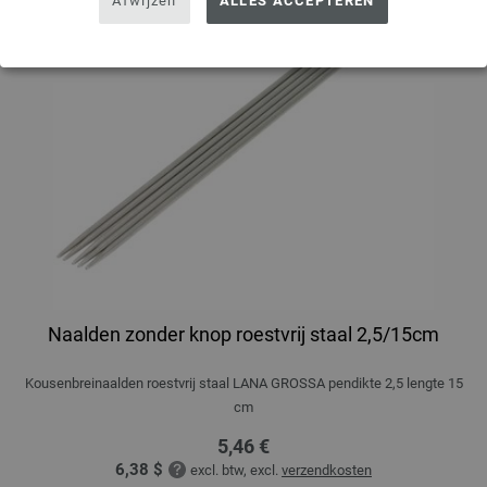
Afwijzen
ALLES ACCEPTEREN
Naalden zonder knop roestvrij staal 2,5/15cm
Kousenbreinaalden roestvrij staal LANA GROSSA pendikte 2,5 lengte 15
cm
5,46 €
6,38 $
excl. btw, excl.
verzendkosten