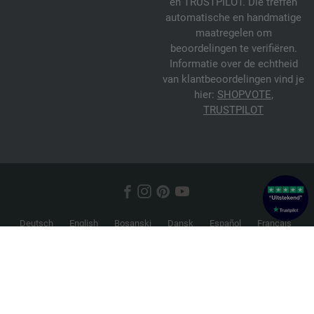
en TRUSTPILOT. Die treffen
automatische en handmatige
maatregelen om
beoordelingen te verifiëren.
Informatie over de echtheid
van klantbeoordelingen vind je
hier:
SHOPVOTE
,
TRUSTPILOT
Deutsch
English
Bosanski
Dansk
Español
Français
Hrvatski
Italiano
Nederlands
Norsk
Русский
Srpski
Suomi
Svenska
© 2026 FILATI eCommerce GmbH