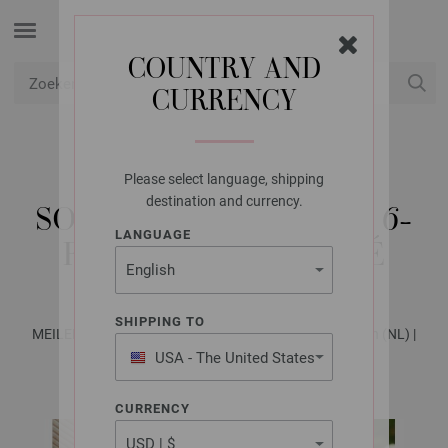
COUNTRY AND
CURRENCY
USD
Mijn account
Please select language, shipping
LANA GROSSA
destination and currency.
SOKKEN MEILENWEIT 6-
LANGUAGE
FACH 150G MOULINÉ
SHIPPING TO
MEILENWEIT No. 7 - Tijdschrift (DE) + Breibeschrijvingen (NL) |
Model 5
USA - The United States
of America
CURRENCY