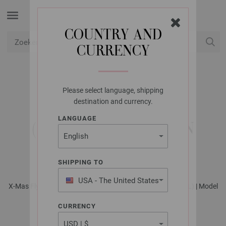
COUNTRY AND
CURRENCY
USD
Mijn account
Please select language, shipping
LANA GROSSA
destination and currency.
STOLA GOMITOLO
LANGUAGE
(CHRISTMAS EDITION
LUREX)
SHIPPING TO
USA - The United States
X-Mas Flyer 2024 - Tijdschrift (DE) + Breibeschrijvingen (NL) | Model
of America
2
CURRENCY