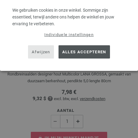
We gebruiken cookies in onze winkel. Sommige zijn
essentieel, terwijl andere ons helpen de winkel en jouw
ervaring te verbeteren.
Individuele instellingen
Rondbreinaalden Designer Hout Multicolor dikte
Afwijzen
ALLES ACCEPTEREN
5,0/80cm
Rondbreinaalden designer hout Multicolor LANA GROSSA, gemaakt van
duurzaam berkenhout, pendikte 5,0 lengte 80cm
7,98 €
9,32 $
excl. btw, excl.
verzendkosten
AANTAL