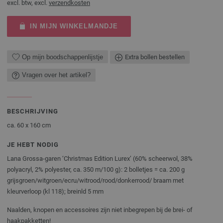
excl. btw, excl.
verzendkosten
IN MIJN WINKELMANDJE
Op mijn boodschappenlijstje
Extra bollen bestellen
Vragen over het artikel?
BESCHRIJVING
ca. 60 x 160 cm
JE HEBT NODIG
Lana Grossa-garen ‘Christmas Edition Lurex’ (60% scheerwol, 38%
polyacryl, 2% polyester, ca. 350 m/100 g): 2 bolletjes = ca. 200 g
grijsgroen/witgroen/ecru/witrood/rood/donkerrood/ braam met
kleurverloop (kl 118); breinld 5 mm
Naalden, knopen en accessoires zijn niet inbegrepen bij de brei- of
haakpakketten!