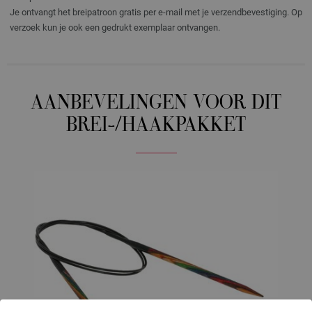
Je ontvangt het breipatroon gratis per e-mail met je verzendbevestiging. Op
verzoek kun je ook een gedrukt exemplaar ontvangen.
AANBEVELINGEN VOOR DIT
BREI-/HAAKPAKKET