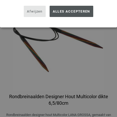
Afwijzen
ALLES ACCEPTEREN
Rondbreinaalden Designer Hout Multicolor dikte
6,5/80cm
Rondbreinaalden designer hout Multicolor LANA GROSSA, gemaakt van