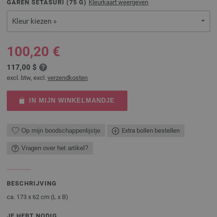
GAREN SETASURI (
75
G)
Kleurkaart weergeven
Kleur kiezen »
100,20 €
117,00 $
excl. btw, excl.
verzendkosten
IN MIJN WINKELMANDJE
Op mijn boodschappenlijstje
Extra bollen bestellen
Vragen over het artikel?
BESCHRIJVING
ca. 173 x 62 cm (L x B)
JE HEBT NODIG