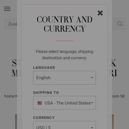
COUNTRY AND
CURRENCY
USD
Mijn account
Please select language, shipping
LANA GROSSA
destination and currency.
STOLA IN TRICOTSTEEK
LANGUAGE
MET STREPEN SETASURI
SHIPPING TO
home No. 78 - Tijdschrift (DE) + Breibeschrijvingen (NL) | Patroon 58
USA - The United States
of America
CURRENCY