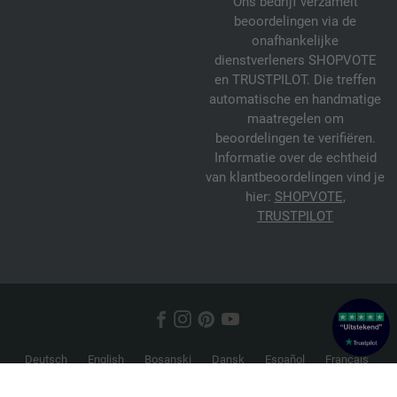
Ons bedrijf verzamelt
beoordelingen via de
onafhankelijke
dienstverleners SHOPVOTE
en TRUSTPILOT. Die treffen
automatische en handmatige
maatregelen om
beoordelingen te verifiëren.
Informatie over de echtheid
van klantbeoordelingen vind je
hier:
SHOPVOTE
,
TRUSTPILOT
Deutsch
English
Bosanski
Dansk
Español
Français
Hrvatski
Italiano
Nederlands
Norsk
Русский
Srpski