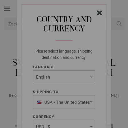
COUNTRY AND
CURRENCY
USD
Mijn account
Please select language, shipping
LANA GROSSA
destination and currency.
SVARTE FLETTER SJAAL
LANGUAGE
ECOPUNO & SETASURI
SHIPPING TO
Beloved Knits No. 2 - Tijdschrift (DE) + Breibeschrijvingen (NL) |
Model 4
USA - The United States
of America
CURRENCY