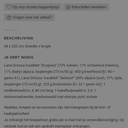
Op mijn boodschappenlijstje
Extra bollen bestellen
Vragen over het artikel?
BESCHRIJVING
46 x 252 cm, breedte x lengte
JE HEBT NODIG
Lana Grossa-kwaliteit “Ecopuno” (72% katoen, 17% scheerwol (merino),
11% (baby) alpaca, looplengte 215 m/50 g): 450 g kreeftrood (kl. 90 =
garen A1); Lana Grossa- kwaliteit “Setasuri” (69% alpaca (suri), 31% zijde,
looplengte 212 m/25 g): 225 g bonbonroze (kl. 32 = garen A2); 1
rondbreinaald nr. 4, 80 cm lang; 1 kabelhulpnaald nr. 3,5; 1
stekenmarkeerder, borduurnaald met stompe punt; schaar
Naalden, knopen en accessoires zijn niet inbegrepen bij de brei- of
haakpakketten!
Je ontvangt het breipatroon gratis per e-mail met je verzendbevestiging. Op
verzoek kun je ook een gedrukt exemplaar ontvangen.