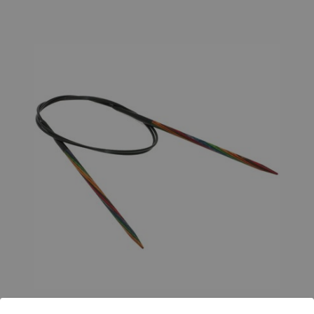
Rondbreinaalden Designer Hout Multicolor dikte