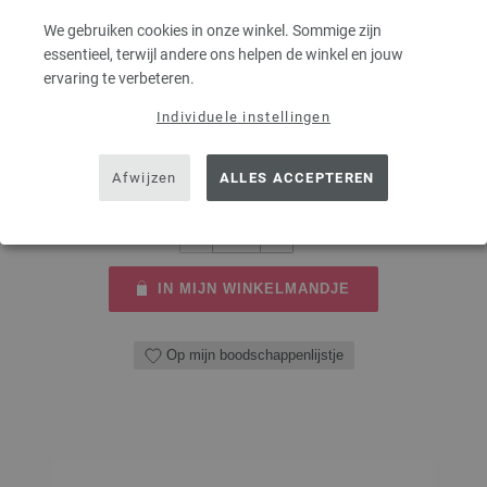
4,0/80cm
We gebruiken cookies in onze winkel. Sommige zijn
essentieel, terwijl andere ons helpen de winkel en jouw
Rondbreinaalden designer hout Multicolor LANA GROSSA, gemaakt van
ervaring te verbeteren.
duurzaam berkenhout, pendikte 4,0 lengte 80cm
Individuele instellingen
7,14 €
8,33 $
excl. btw, excl.
verzendkosten
Afwijzen
ALLES ACCEPTEREN
AANTAL
IN MIJN WINKELMANDJE
Op mijn boodschappenlijstje