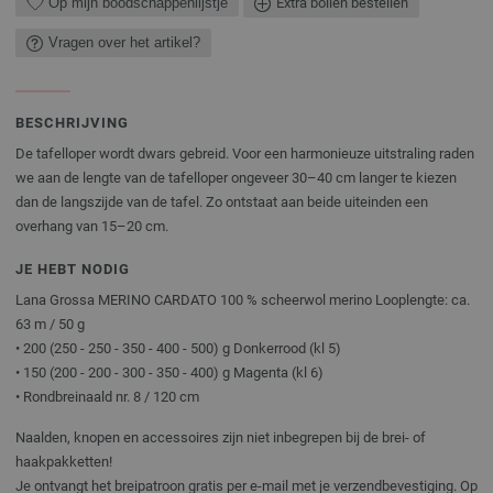
Op mijn boodschappenlijstje
Extra bollen bestellen
Vragen over het artikel?
BESCHRIJVING
De tafelloper wordt dwars gebreid. Voor een harmonieuze uitstraling raden
we aan de lengte van de tafelloper ongeveer 30–40 cm langer te kiezen
dan de langszijde van de tafel. Zo ontstaat aan beide uiteinden een
overhang van 15–20 cm.
JE HEBT NODIG
Lana Grossa MERINO CARDATO 100 % scheerwol merino Looplengte: ca.
63 m / 50 g
• 200 (250 - 250 - 350 - 400 - 500) g Donkerrood (kl 5)
• 150 (200 - 200 - 300 - 350 - 400) g Magenta (kl 6)
• Rondbreinaald nr. 8 / 120 cm
Naalden, knopen en accessoires zijn niet inbegrepen bij de brei- of
haakpakketten!
Je ontvangt het breipatroon gratis per e-mail met je verzendbevestiging. Op