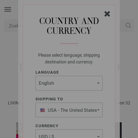
COUNTRY AND
CURRENCY
USD
Mijn account
Please select language, shipping
FILATI STUDIO
destination and currency.
TAFELLOPER MERINO
LANGUAGE
CARDATO
SHIPPING TO
LIVING No. 1 - Tijdschrift (DE) + Beschrijvingen (NL) | Patroon 32
USA - The United States
of America
CURRENCY