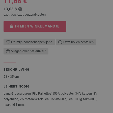
11,68 €
13,63 $
excl. btw, excl.
verzendkosten
IN MIJN WINKELMANDJE
Op mijn boodschappenlijstje
Extra bollen bestellen
Vragen over het artikel?
BESCHRIJVING
23 x 35 cm
JE HEBT NODIG
Lana Grossa-garen ‘Filo Paillettes’ (56% polyester, 34% katoen, 8%
polyamide, 2% metaalvezels, ca. 155 m/50 g): ca. 100 g zalm (kl 6);
haaknld 3 mm.