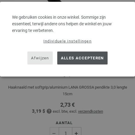
We gebruiken cookies in onze winkel. Sommige zijn
essentieel, terwijl andere ons helpen de winkel en jouw
ervaring te verbeteren.
Individuele instellingen
Afwijzen
ALLES ACCEPTEREN
Haaknaald met Softgrip/Alumnium dikte 3,0
Haaknaald met softgrip/aluminium LANA GROSSA pendikte 3,0 lengte
15cm
2,73 €
3,19 $
excl. btw, excl.
verzendkosten
AANTAL