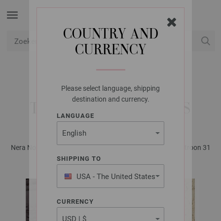
COUNTRY AND
CURRENCY
USD
Mijn account
Please select language, shipping
LANA GROSSA
destination and currency.
TAS FILO PAILLETTES
LANGUAGE
Nera No. 2 - Tijdschrift (DE) + Breibeschrijvingen (NL) | Patroon 31
SHIPPING TO
USA - The United States
of America
CURRENCY