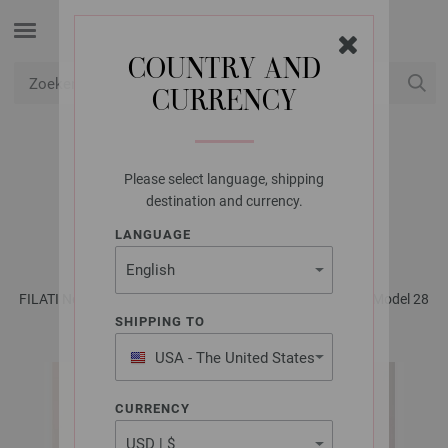
COUNTRY AND
CURRENCY
USD
Mijn account
Please select language, shipping
LANA GROSSA
destination and currency.
TAS THE TUBE
LANGUAGE
FILATI No. 65 - Tijdschrift (DE) + Breibeschrijvingen (NL) | Model 28
SHIPPING TO
USA - The United States
of America
CURRENCY