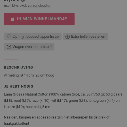
excl. btw, excl.
verzendkosten
IN MIJN WINKELMANDJE
Op mijn boodschappenlijstje
Extra bollen bestellen
Vragen over het artikel?
BESCHRIJVING
Afmeting: Ø 14 cm, 20 cm hoog
JE HEBT NODIG
Lana Grossa Natural Cotton (100% katoen (bio), ca. 80 m/50 g): 50 g paars
(kl 8), rood (kl 7), roze (kl 10), wit (kl 17), groen (kl 3), lentegroen (kl 4) en
felroze (kl 9); haaknld 4,5 mm
Naalden, knopen en accessoires zijn niet inbegrepen bij de brei- of
haakpakketten!