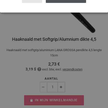
Haaknaald met Softgrip/Alumnium dikte 4,5
Haaknaald met softgrip/aluminium LANA GROSSA pendikte 4,5 lengte
15cm
2,73 €
3,19 $
excl. btw, excl.
verzendkosten
AANTAL
IN MIJN WINKELMANDJE