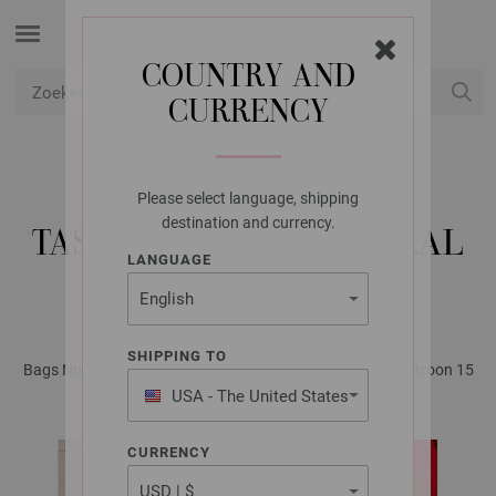
COUNTRY AND
CURRENCY
USD
Mijn account
Please select language, shipping
LANA GROSSA
destination and currency.
TAS VOOR FLES NATURAL
LANGUAGE
COTTON
SHIPPING TO
Bags No. 1 - Tijdschrift (DE) + Breibeschrijvingen (NL) | Patroon 15
USA - The United States
of America
CURRENCY