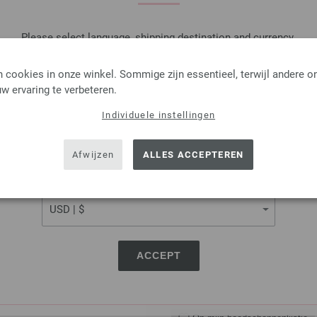
IN M
Please select language, shipping destination and currency.
LANGUAGE
Op mijn boodschappenlijstje
 cookies in onze winkel. Sommige zijn essentieel, terwijl andere o
w ervaring te verbeteren.
Individuele instellingen
SHIPPING TO
Rondbreinaalden Designer
USA - The United States of America
Afwijzen
ALLES ACCEPTEREN
Rondbreinaalden designer hou
pendikte 4,0 lengte 100cm
CURRENCY
7,14 €
8,34 $
excl. btw, excl.
verzendk
AANTAL
ACCEPT
IN M