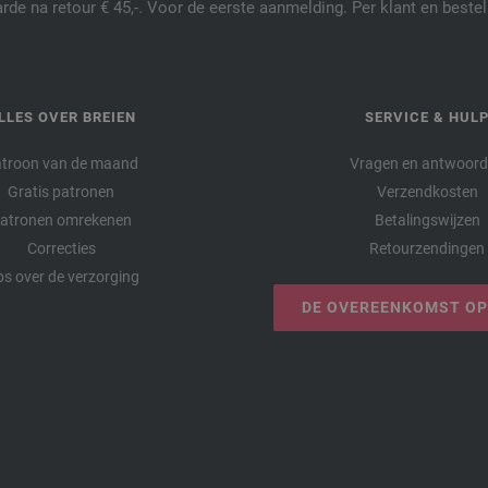
de na retour € 45,-. Voor de eerste aanmelding. Per klant en best
LLES OVER BREIEN
SERVICE & HUL
troon van de maand
Vragen en antwoor
Gratis patronen
Verzendkosten
atronen omrekenen
Betalingswijzen
Correcties
Retourzendingen
ps over de verzorging
DE OVEREENKOMST O