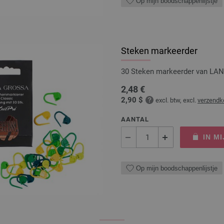
Op mijn boodschappenlijstje
Steken markeerder
30 Steken markeerder van L
2,48 €
2,90 $
excl. btw, excl.
verzendk
AANTAL
IN M
Op mijn boodschappenlijstje