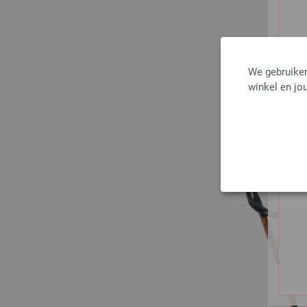
We gebruiken
winkel en jou