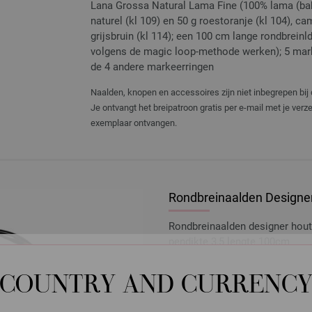
Lana Grossa Natural Lama Fine (100% lama (bab
naturel (kl 109) en 50 g roestoranje (kl 104), ca
grijsbruin (kl 114); een 100 cm lange rondbreinl
volgens de magic loop-methode werken); 5 marke
de 4 andere markeerringen
Naalden, knopen en accessoires zijn niet inbegrepen bij 
Je ontvangt het breipatroon gratis per e-mail met je ver
exemplaar ontvangen.
Rondbreinaalden Designer
Rondbreinaalden designer hou
pendikte 3,5 lengte 100cm
7,14 €
COUNTRY AND CURRENC
8,34 $
excl. btw, excl.
verzendk
AANTAL