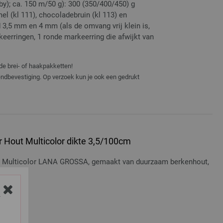
y); ca. 150 m/50 g): 300 (350/400/450) g
mel (kl 111), chocoladebruin (kl 113) en
d 3,5 mm en 4 mm (als de omvang vrij klein is,
erringen, 1 ronde markeerring die afwijkt van
de brei- of haakpakketten!
zendbevestiging. Op verzoek kun je ook een gedrukt
 Hout Multicolor dikte 3,5/100cm
t Multicolor LANA GROSSA, gemaakt van duurzaam berkenhout,
Y
osten