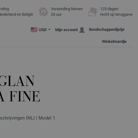
nding
Verzending binnen
125 dagen
Nederland en België
24 uur
recht op teruggave
Boodschappenlijstje
USD
Mijn account
Winkelmandje
GLAN
 FINE
eschrijvingen (NL) | Model 1