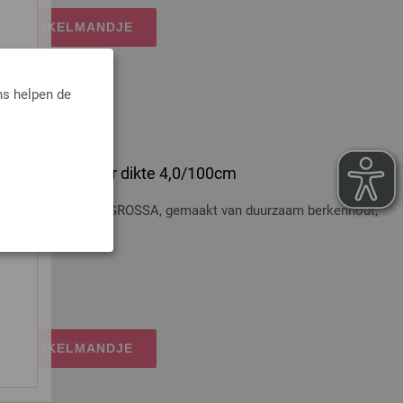
IJN WINKELMANDJE
ns helpen de
 Hout Multicolor dikte 4,0/100cm
t Multicolor LANA GROSSA, gemaakt van duurzaam berkenhout,
osten
IJN WINKELMANDJE