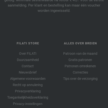
geldig. Minimale bestelwaarde na retour € 45,-. Voor de eerste
aanmelding. Per klant en bestelling kan maar één voucher
worden ingewisseld.
FILATI STORE
ALLES OVER BREIEN
Over FILATI
Patroon van de maand
Duurzaamheid
Gratis patronen
Contact
Patronen omrekenen
Nieuwsbrief
Correcties
Algemene voorwaarden
Tips over de verzorging
Recht op annulering
Privacyverklaring
Toegankelijkheidsverklaring
Privacy-instellingen