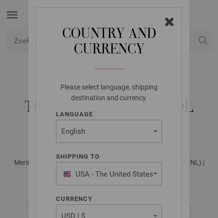
COUNTRY AND
CURRENCY
USD
Mijn account
Please select language, shipping
LANA GROSSA
destination and currency.
TOP DOWN TRUI COOL
LANGUAGE
WOOL BIG COLOR
SHIPPING TO
Merino Edition No. 4 - Tijdschrift (DE) + Breibeschrijvingen (NL) |
Patroon 25a
USA - The United States
of America
CURRENCY