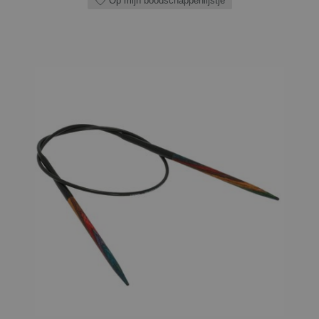
Op mijn boodschappenlijstje