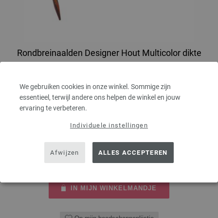
Rondbreinaalden Designer Hout Multicolor dikte
4,0/120cm
We gebruiken cookies in onze winkel. Sommige zijn
Rondbreinaalden designer hout Multicolor LANA GROSSA, gemaakt van
essentieel, terwijl andere ons helpen de winkel en jouw
duurzaam berkenhout, pendikte 4,0 lengte 120cm
ervaring te verbeteren.
7,14 €
8,34 $
Individuele instellingen
excl. btw, excl.
verzendkosten
AANTAL
Afwijzen
ALLES ACCEPTEREN
IN MIJN WINKELMANDJE