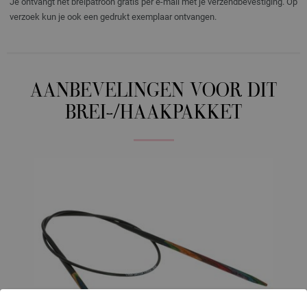
Je ontvangt het breipatroon gratis per e-mail met je verzendbevestiging. Op
verzoek kun je ook een gedrukt exemplaar ontvangen.
AANBEVELINGEN VOOR DIT
BREI-/HAAKPAKKET