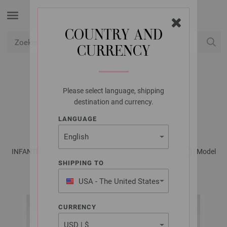
COUNTRY AND
CURRENCY
USD
Mijn account
Please select language, shipping
LANA GROSSA
destination and currency.
TOP ELASTICO
LANGUAGE
INFANTI No. 19 - Tijdschrift (DE) + Breibeschrijvingen (NL) | Model
27
SHIPPING TO
USA - The United States
of America
CURRENCY