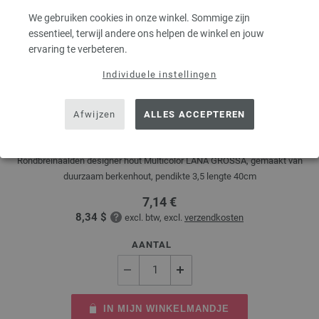
We gebruiken cookies in onze winkel. Sommige zijn
essentieel, terwijl andere ons helpen de winkel en jouw
ervaring te verbeteren.
Individuele instellingen
Rondbreinaalden Designer Hout Multicolor dikte
Afwijzen
ALLES ACCEPTEREN
3,5/40cm
Rondbreinaalden designer hout Multicolor LANA GROSSA, gemaakt van
duurzaam berkenhout, pendikte 3,5 lengte 40cm
7,14 €
8,34 $
excl. btw, excl.
verzendkosten
AANTAL
IN MIJN WINKELMANDJE