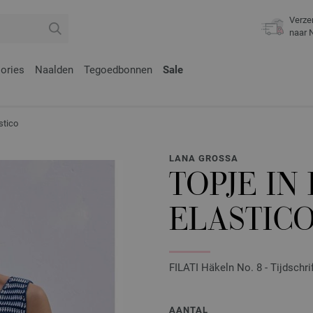
Verze
naar 
ories
Naalden
Tegoedbonnen
Sale
tico
LANA GROSSA
TOPJE I
ELASTIC
FILATI Häkeln No. 8 - Tijdschri
AANTAL