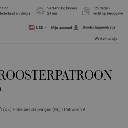
nding
Verzending binnen
125 dagen
Nederland en België
24 uur
recht op teruggave
Boodschappenlijstje
USD
Mijn account
Winkelmandje
N ROOSTERPATROON
O
ft (DE) + Breibeschrijvingen (NL) | Patroon 29