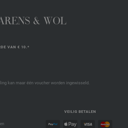
GARENS & WOL
DE VAN € 10.*
elling kan maar één voucher worden ingewisseld.
P
VEILIG BETALEN
den