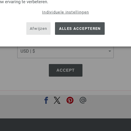
w ervaring te verbeteren.
2,73 €
3,19 $
excl. btw, excl.
verzendk
Individuele instellingen
SHIPPING TO
AANTAL
USA - The United States of America
Afwijzen
ALLES ACCEPTEREN
IN M
CURRENCY
Op mijn boodschappenlijstje
ACCEPT
DEZE PAGINA DELEN