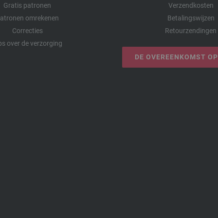
Gratis patronen
Verzendkosten
atronen omrekenen
Betalingswijzen
Correcties
Retourzendingen
ps over de verzorging
DE OVEREENKOMST O