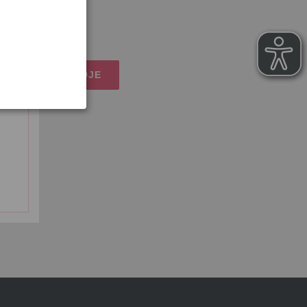
osten
IJN WINKELMANDJE