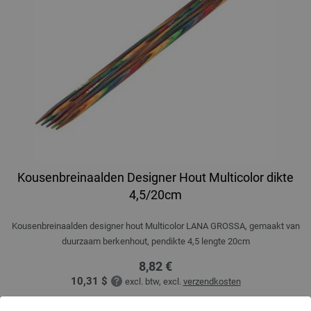
Kousenbreinaalden Designer Hout Multicolor dikte
4,5/20cm
Kousenbreinaalden designer hout Multicolor LANA GROSSA, gemaakt van
duurzaam berkenhout, pendikte 4,5 lengte 20cm
8,82 €
10,31 $
excl. btw, excl.
verzendkosten
AANTAL