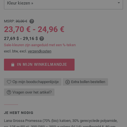
Kleur kiezen »
MSRP:
30,00 €
23,70 € - 24,96 €
27,69 $ - 29,16 $
Sale-kleuren zijn aangeduid met een %-teken
excl. btw, excl.
verzendkosten
IN MIJN WINKELMANDJE
Op mijn boodschappenlijstje
Extra bollen bestellen
Vragen over het artikel?
JE HEBT NODIG
Lana Grossa Promessa (70% (bio) katoen, 30% gerecyclede polyamide,
ca. 125 m/50 g), 300 (350 – 350) g crème (kl 14); rondbreinld 5, 80 cm