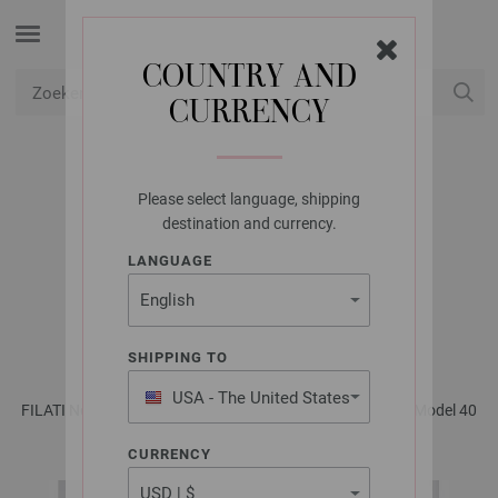
COUNTRY AND
CURRENCY
USD
Mijn account
Please select language, shipping
LANA GROSSA
destination and currency.
TOPJE MET
LANGUAGE
FANTASIEPATROO
PROMESSA
SHIPPING TO
USA - The United States
FILATI No. 67 - Tijdschrift (DE) + Breibeschrijvingen (NL) | Model 40
of America
CURRENCY