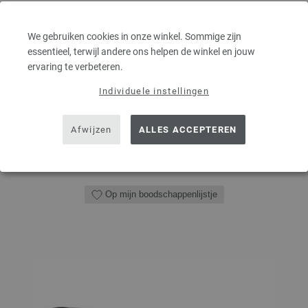
Rondbreinaalden designer hout Multicolor LANA GROSSA, gemaakt van
duurzaam berkenhout, pendikte 5,0 lengte 40cm
We gebruiken cookies in onze winkel. Sommige zijn
7,98 €
essentieel, terwijl andere ons helpen de winkel en jouw
9,31 $
excl. btw, excl.
verzendkosten
ervaring te verbeteren.
AANTAL
Individuele instellingen
Afwijzen
ALLES ACCEPTEREN
IN MIJN WINKELMANDJE
Op mijn boodschappenlijstje