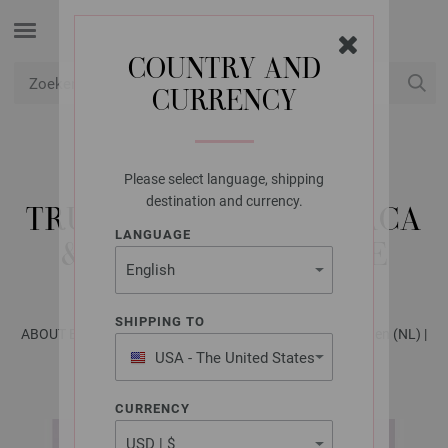
COUNTRY AND
CURRENCY
USD
Mijn account
Please select language, shipping
LANA GROSSA
destination and currency.
TRUI ALTA MODA ALPACA
LANGUAGE
& CASHMERE 16 FINE
SHIPPING TO
ABOUT BERLIN No. 11 - Tijdschrift (DE) + Breibeschrijvingen (NL) |
Model 5
USA - The United States
of America
CURRENCY