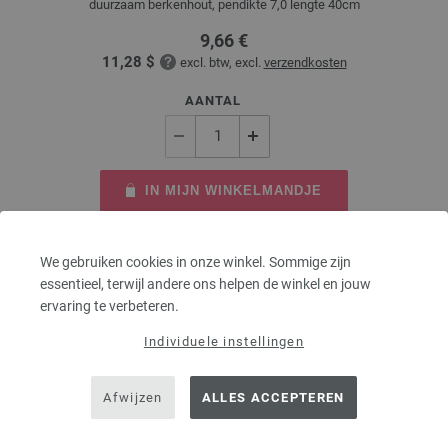
duurzaam berkenhout, pendikte 7,0 lengte 40cm
9,66 €
11,28 $
excl. btw, excl.
verzendkosten
AANTAL
IN MIJN WINKELMANDJE
Op mijn boodschappenlijstje
We gebruiken cookies in onze winkel. Sommige zijn
essentieel, terwijl andere ons helpen de winkel en jouw
ervaring te verbeteren.
Individuele instellingen
Afwijzen
ALLES ACCEPTEREN