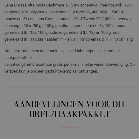
Lana Grossa Alta Moda Cashmere 16 (78% scheerwol (merinoswol), 12%
kasjmier, 10% polyamide, looplengte 110 m/50 g), 400 (450 – 500) g
mauve (kl. 61) en Lana Grossa Landlust Soft Tweed 90 (100% scheerwol,
looplengte 90 m/50 g), 100 g goudbruin gemêleerd (kl. 8), 100 g mocca
gemêleerd (kl. 10), 100 g oudroze gemêleerd (kl. 12) en 100 g rood
gemêleerd (kl. 11); breinaalden nr. 7 en 8, 1 rondbreinaald nr. 7, 40 cm lang
Naalden, knopen en accessoires zijn niet inbegrepen bij de brei- of
haakpakketten!
Je ontvangt het breipatroon gratis per e-mail met je verzendbevestiging. Op
verzoek kun je ook een gedrukt exemplaar ontvangen.
AANBEVELINGEN VOOR DIT
BREI-/HAAKPAKKET