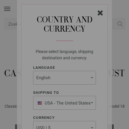
COUNTRY AND
CURRENCY
USD
Mijn account
Please select language, shipping
LANA GROSSA
destination and currency.
TRUI ALTA MODA
LANGUAGE
CASHMERE 16 & LANDLUST
SOFT TWEED 90
SHIPPING TO
USA - The United States
Classici No. 23 - Tijdschrift (DE) + Breibeschrijvingen (NL) | Model 18
of America
CURRENCY