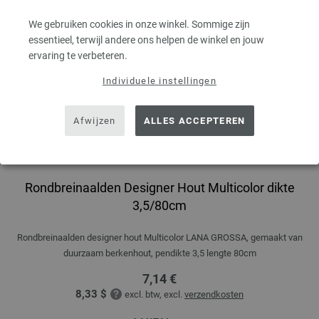
We gebruiken cookies in onze winkel. Sommige zijn
essentieel, terwijl andere ons helpen de winkel en jouw
ervaring te verbeteren.
Individuele instellingen
Afwijzen
ALLES ACCEPTEREN
Rondbreinaalden Designer Hout Multicolor dikte
3,5/80cm
Rondbreinaalden designer hout Multicolor LANA GROSSA, gemaakt van
duurzaam berkenhout, pendikte 3,5 lengte 80cm
7,14 €
8,33 $
excl. btw, excl.
verzendkosten