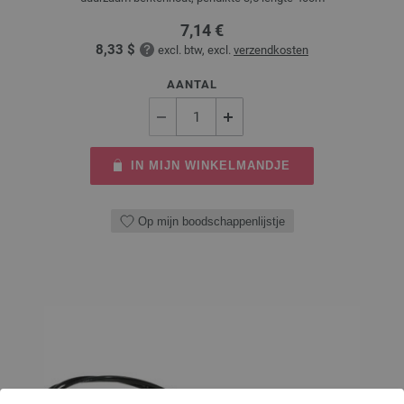
7,14 €
8,33 $
excl. btw, excl.
verzendkosten
AANTAL
IN MIJN WINKELMANDJE
Op mijn boodschappenlijstje