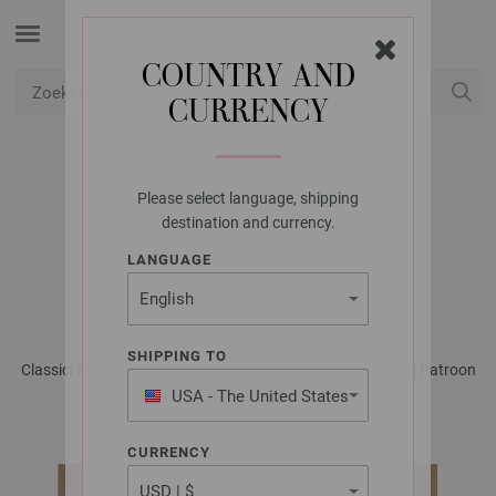
COUNTRY AND
CURRENCY
USD
Mijn account
Please select language, shipping
LANA GROSSA
destination and currency.
TRUI ALTA MODA
LANGUAGE
COTOLANA
SHIPPING TO
Classici No. 28 - Tijdschrift (DE) + Breibeschrijvingen (NL) | Patroon
44
USA - The United States
of America
CURRENCY