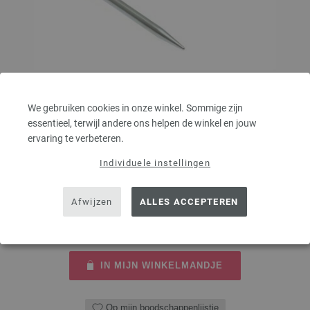
Rondbreinaalden Messing dikte 4,5/40cm
We gebruiken cookies in onze winkel. Sommige zijn
essentieel, terwijl andere ons helpen de winkel en jouw
Rondbreinaalden messing LANA GROSSA pendikte 4,5 lengte 40cm
ervaring te verbeteren.
5,46 €
Individuele instellingen
6,35 $
excl. btw, excl.
verzendkosten
Afwijzen
ALLES ACCEPTEREN
AANTAL
IN MIJN WINKELMANDJE
Op mijn boodschappenlijstje