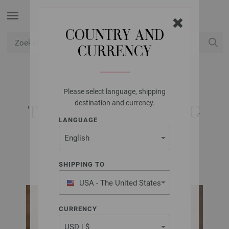
COUNTRY AND
CURRENCY
USD
Mijn account
Please select language, shipping
LANA GROSSA
destination and currency.
TRUI COOL WOOL BIG
LANGUAGE
FILATI INFANTI Best of | Model 82
SHIPPING TO
USA - The United States
of America
CURRENCY