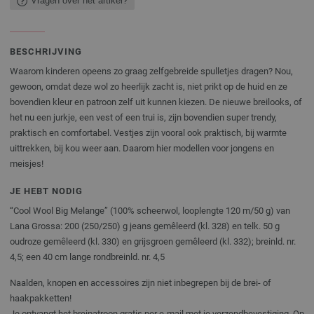
Vragen over het artikel?
BESCHRIJVING
Waarom kinderen opeens zo graag zelfgebreide spulletjes dragen? Nou,
gewoon, omdat deze wol zo heerlijk zacht is, niet prikt op de huid en ze
bovendien kleur en patroon zelf uit kunnen kiezen. De nieuwe breilooks, of
het nu een jurkje, een vest of een trui is, zijn bovendien super trendy,
praktisch en comfortabel. Vestjes zijn vooral ook praktisch, bij warmte
uittrekken, bij kou weer aan. Daarom hier modellen voor jongens en
meisjes!
JE HEBT NODIG
“Cool Wool Big Melange” (100% scheerwol, looplengte 120 m/50 g) van
Lana Grossa: 200 (250/250) g jeans gemêleerd (kl. 328) en telk. 50 g
oudroze gemêleerd (kl. 330) en grijsgroen gemêleerd (kl. 332); breinld. nr.
4,5; een 40 cm lange rondbreinld. nr. 4,5
Naalden, knopen en accessoires zijn niet inbegrepen bij de brei- of
haakpakketten!
Je ontvangt het breipatroon gratis per e-mail met je verzendbevestiging. Op