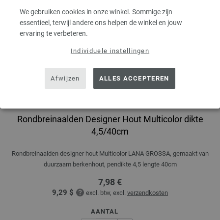
We gebruiken cookies in onze winkel. Sommige zijn
essentieel, terwijl andere ons helpen de winkel en jouw
ervaring te verbeteren.
Individuele instellingen
Afwijzen
ALLES ACCEPTEREN
Rondbreinaalden Designer Hout Multicolor dikte
4,5/40cm
Rondbreinaalden designer hout Multicolor LANA GROSSA, gemaakt van
duurzaam berkenhout, pendikte 4,5 lengte 40cm
7,98 €
9,29 $
excl. btw, excl.
verzendkosten
AANTAL