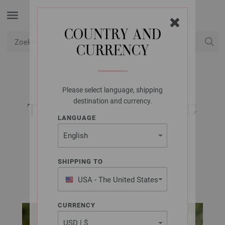
COUNTRY AND
CURRENCY
USD
Mijn account
Please select language, shipping
LANA GROSSA
destination and currency.
TRUI COOL WOOL BIG
LANGUAGE
MELANGE
SHIPPING TO
FILATI INFANTI Uitgave 16 (NL) | Model 88
USA - The United States
of America
CURRENCY