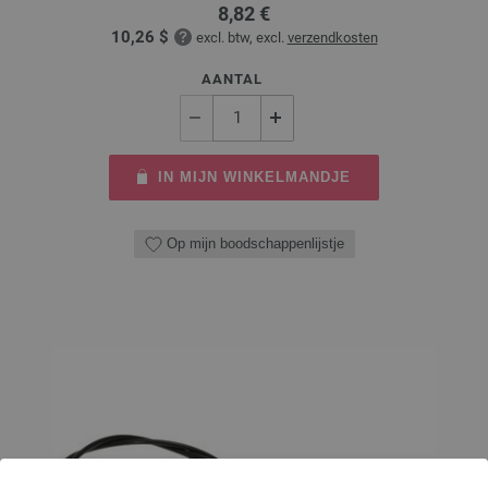
8,82 €
10,26 $
excl. btw, excl.
verzendkosten
AANTAL
IN MIJN WINKELMANDJE
Op mijn boodschappenlijstje