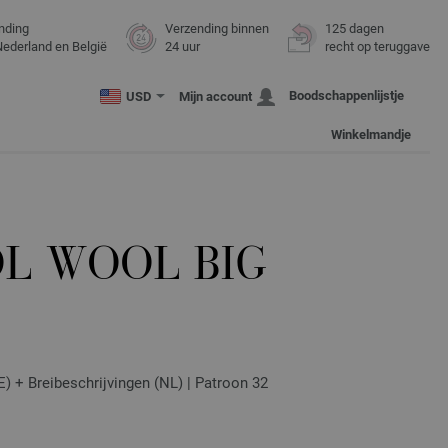
nding
Verzending binnen
125 dagen
Nederland en België
24 uur
recht op teruggave
Boodschappenlijstje
USD
Mijn account
Winkelmandje
OL WOOL BIG
E) + Breibeschrijvingen (NL) | Patroon 32