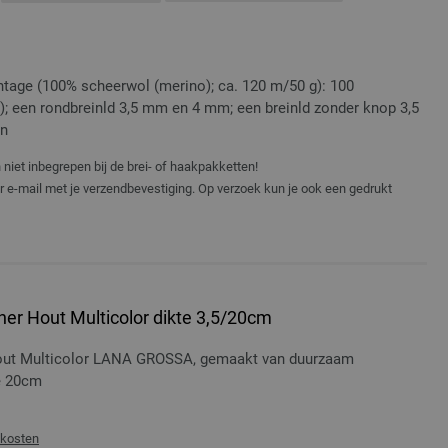
tage (100% scheerwol (merino); ca. 120 m/50 g): 100
9); een rondbreinld 3,5 mm en 4 mm; een breinld zonder knop 3,5
en
niet inbegrepen bij de brei- of haakpakketten!
er e-mail met je verzendbevestiging. Op verzoek kun je ook een gedrukt
er Hout Multicolor dikte 3,5/20cm
hout Multicolor LANA GROSSA, gemaakt van duurzaam
te 20cm
dkosten