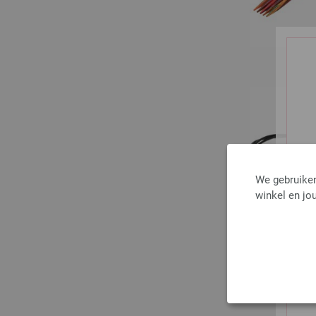
We gebruiken
winkel en jou