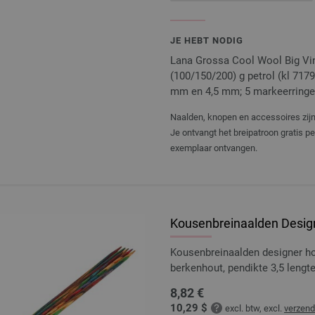
JE HEBT NODIG
Lana Grossa Cool Wool Big Vin
(100/150/200) g petrol (kl 717
mm en 4,5 mm; 5 markeerring
Naalden, knopen en accessoires zijn 
Je ontvangt het breipatroon gratis p
exemplaar ontvangen.
Kousenbreinaalden Design
Kousenbreinaalden designer 
berkenhout, pendikte 3,5 leng
8,82 €
10,29 $
excl. btw, excl.
verzen