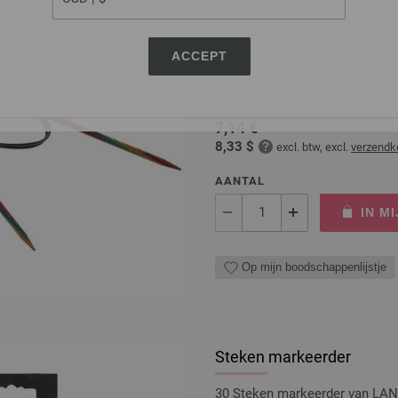
Rondbreinaalden Designer
ACCEPT
Rondbreinaalden designer hou
pendikte 4,0 lengte 80cm
7,14 €
8,33 $
excl. btw, excl.
verzendk
AANTAL
IN M
Op mijn boodschappenlijstje
Steken markeerder
30 Steken markeerder van L