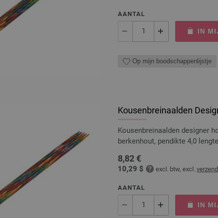
AANTAL
IN M
Op mijn boodschappenlijstje
Kousenbreinaalden Design
Kousenbreinaalden designer 
berkenhout, pendikte 4,0 leng
8,82 €
10,29 $
excl. btw, excl.
verzen
AANTAL
IN M