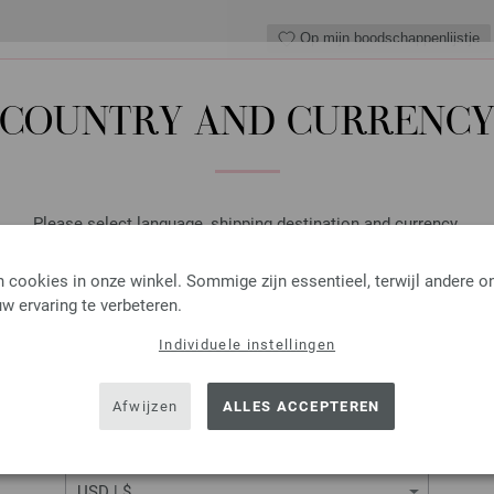
Op mijn boodschappenlijstje
COUNTRY AND CURRENC
Rondbreinaalden Designer
Rondbreinaalden designer hou
pendikte 3,5 lengte 80cm
Please select language, shipping destination and currency.
7,14 €
LANGUAGE
 cookies in onze winkel. Sommige zijn essentieel, terwijl andere o
8,33 $
excl. btw, excl.
verzendk
w ervaring te verbeteren.
AANTAL
Individuele instellingen
SHIPPING TO
IN M
USA - The United States of America
Afwijzen
ALLES ACCEPTEREN
Op mijn boodschappenlijstje
CURRENCY