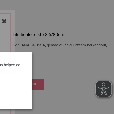
Y
 Hout Multicolor dikte 3,5/80cm
t Multicolor LANA GROSSA, gemaakt van duurzaam berkenhout,
ns helpen de
osten
IJN WINKELMANDJE