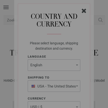
COUNTRY AND
CURRENCY
USD
Mijn account
Please select language, shipping
LANA GROSSA
destination and currency.
TRUI COOL WOOL LACE
LANGUAGE
HAND-DYED
SHIPPING TO
HAND-DYED No. 2 - Tijdschrift (DE) + Breibeschrijvingen (NL) | Model
16
USA - The United States
of America
CURRENCY