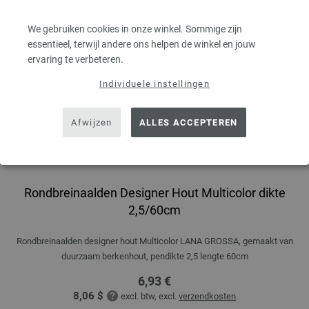
We gebruiken cookies in onze winkel. Sommige zijn
essentieel, terwijl andere ons helpen de winkel en jouw
ervaring te verbeteren.
Individuele instellingen
Afwijzen
ALLES ACCEPTEREN
Rondbreinaalden Designer Hout Multicolor dikte
2,5/60cm
Rondbreinaalden designer hout Multicolor LANA GROSSA, gemaakt van
duurzaam berkenhout, pendikte 2,5 lengte 60cm
6,93 €
8,06 $
excl. btw, excl.
verzendkosten