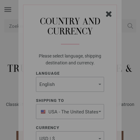
COUNTRY AND
CURRENCY
USD
Mijn account
Please select language, shipping
LANA GROSSA
destination and currency.
TRUI COOL WOOL LACE &
LANGUAGE
SILKHAIR
SHIPPING TO
Classici No. 29 - Tijdschrift (DE) + Breibeschrijvingen (NL) | Patroon
5
USA - The United States
of America
CURRENCY