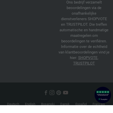
Ons bedrijf verzamelt
beoordelingen via de
onafhankelijke
dienstverleners SHOPVOTE
en TRUSTPILOT. Die treffen
automatische en handmatige
maatregelen om
beoordelingen te verifiëren.
Informatie over de echtheid
van klantbeoordelingen vind je
hier:
SHOPVOTE
,
TRUSTPILOT
Deutsch
English
Bosanski
Dansk
Español
Français
Hrvatski
Italiano
Nederlands
Norsk
Русский
Srpski