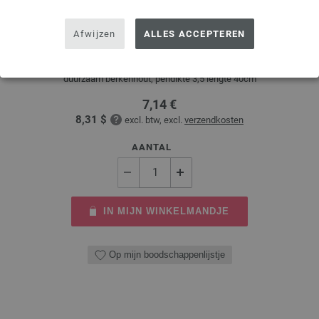
Rondbreinaalden Designer Hout Multicolor dikte
3,5/40cm
Afwijzen
ALLES ACCEPTEREN
Rondbreinaalden designer hout Multicolor LANA GROSSA, gemaakt van
duurzaam berkenhout, pendikte 3,5 lengte 40cm
7,14 €
8,31 $
excl. btw, excl.
verzendkosten
AANTAL
IN MIJN WINKELMANDJE
Op mijn boodschappenlijstje