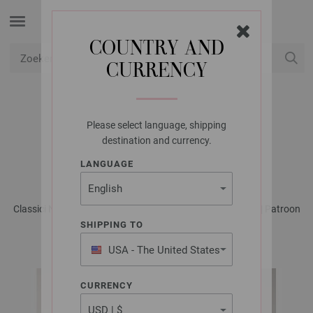
COUNTRY AND
CURRENCY
USD
Mijn account
Please select language, shipping
LANA GROSSA
destination and currency.
TRUI ELASTICO
LANGUAGE
Classici No. 28 - Tijdschrift (DE) + Breibeschrijvingen (NL) | Patroon
16
SHIPPING TO
USA - The United States
of America
CURRENCY