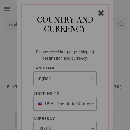
COUNTRY AND
CURRENCY
USD
Mijn account
Please select language, shipping
LANA GROSSA
destination and currency.
TRUI GIOIA
LANGUAGE
FILATI Journal No. 71 - Tijdschrift (DE) + Breibeschrijvingen (NL) |
Patroon 44
SHIPPING TO
USA - The United States
of America
CURRENCY