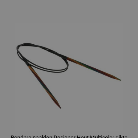
Rondbreinaalden Designer Hout Multicolor dikte