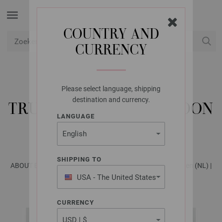
COUNTRY AND
CURRENCY
USD
Mijn account
Please select language, shipping
LANA GROSSA
destination and currency.
TRUI IN DRUPPELPATROON
LANGUAGE
MOHAIR MODA
SHIPPING TO
ABOUT BERLIN No. 12 - Tijdschrift (DE) + Breibeschrijvingen (NL) |
Model 31
USA - The United States
of America
CURRENCY