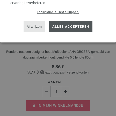
ervaring te verbeteren.
Individuele instellingen
Afwijzen
ALLES ACCEPTEREN
Rondbreinaalden Designer Hout Multicolor dikte
5,5/80cm
Rondbreinaalden designer hout Multicolor LANA GROSSA, gemaakt van
duurzaam berkenhout, pendikte 5,5 lengte 80cm
8,36 €
9,77 $
excl. btw, excl.
verzendkosten
AANTAL
IN MIJN WINKELMANDJE