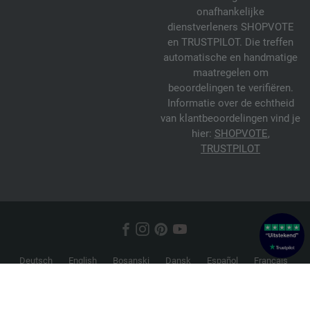
onafhankelijke
dienstverleners SHOPVOTE
en TRUSTPILOT. Die treffen
automatische en handmatige
maatregelen om
beoordelingen te verifiëren.
Informatie over de echtheid
van klantbeoordelingen vind je
hier:
SHOPVOTE
,
TRUSTPILOT
Deutsch
English
Bosanski
Dansk
Español
Français
Hrvatski
Italiano
Nederlands
Norsk
Русский
Srpski
Suomi
Svenska