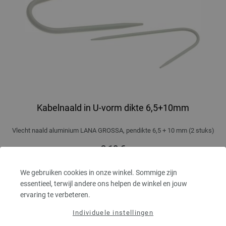
Kabelnaald in U-vorm dikte 6,5+10mm
Vlecht naald aluminium LANA GROSSA, pendikte 6,5 + 10 mm (2 stuks)
2,10 €
2,45 $
excl. btw, excl.
verzendkosten
We gebruiken cookies in onze winkel. Sommige zijn
AANTAL
essentieel, terwijl andere ons helpen de winkel en jouw
ervaring te verbeteren.
Individuele instellingen
IN MIJN WINKELMANDJE