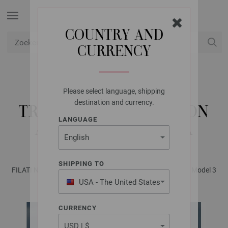
COUNTRY AND
CURRENCY
USD
Mijn account
Please select language, shipping
LANA GROSSA
destination and currency.
TRUI IN KABELPATROON
LANGUAGE
ALTA MODA ALPACA
SHIPPING TO
FILATI No. 64 - Tijdschrift (DE) + Breibeschrijvingen (NL) | Model 3
USA - The United States
of America
CURRENCY